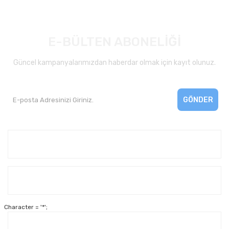
E-BÜLTEN ABONELİĞİ
Güncel kampanyalarımızdan haberdar olmak için kayıt olunuz.
GÖNDER
Kurumsal
Yardım
Character = '*';
Alışveriş