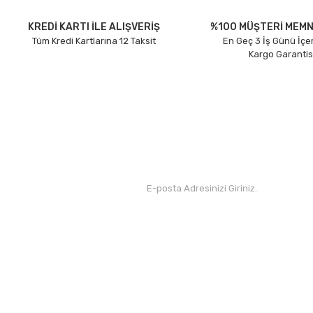
Ürün açıklamasında eksik bilgiler bulunuyor.
Ürün bilgilerinde hatalar bulunuyor.
KREDİ KARTI İLE ALIŞVERİŞ
%100 MÜŞTERİ MEMN
Tüm Kredi Kartlarına 12 Taksit
En Geç 3 İş Günü İçe
Ürün fiyatı diğer sitelerden daha pahalı.
Kargo Garantis
Bu ürüne benzer farklı alternatifler olmalı.
Kurumsal
Yardım
Hakkımızda
Yeni Üyelik