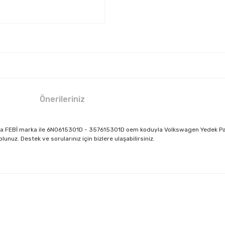
Önerileriniz
a FEBİ marka ile 6N0615301D - 357615301D oem koduyla Volkswagen Yedek Parç
nuz. Destek ve sorularınız için bizlere ulaşabilirsiniz.
larda yetersiz gördüğünüz noktaları öneri formunu kullanarak tarafımıza il
Bu ürüne ilk yorumu siz yapın!
Yorum Yaz