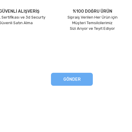
GÜVENLİ ALIŞVERİŞ
%100 DOĞRU ÜRÜN
 Sertifikası ve 3d Securty
Sipraiş Verilen Her Ürün için
 Güvenli Satın Alma
Müşteri Temsilcilerimiz
Sizi Arıyor ve Teyit Ediyor
GÖNDER
eşmesi