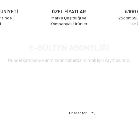
UNİYETİ
ÖZEL FİYATLAR
%100 
risinde
Marka Çeşitliliği ve
256bit SSL
i
Kampanyalı Ürünler
ile
E-BÜLTEN ABONELİĞİ
Güncel kampanyalarımızdan haberdar olmak için kayıt olunuz.
Gönder
Character = '*';
Alışveriş
Mesafeli Satış Sözl