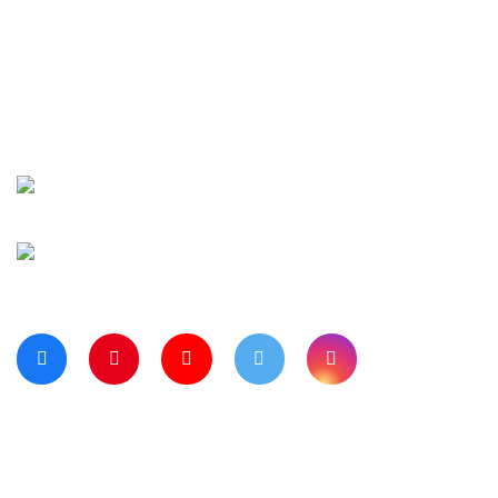
İletişim
Şifremi Unuttu
Siparişlerim
Kargo Takip
Banka Hesap Numaralarımız
Bize Ulaşın
Blog Sayfamız
Müşteri Hizmetleri:
0 312 3950290
Haritada Bizi Görmek için Tıklayınız
Bizi Takip Ediyor musunuz?