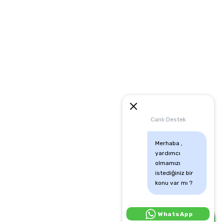
artları
runması
mu
Canlı Destek
Merhaba , 
yardımcı 
olmamızı 
istediğiniz bir 
konu var mı ?
Canlı Destek İçin Tıkla:
WhatsApp