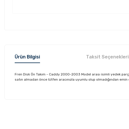
Ürün Bilgisi
Taksit Seçenekleri
Fren Disk Ön Takım - Caddy 2000-2003 Model arası isimli yedek parç
satın almadan önce lütfen aracınızla uyumlu olup olmadığından emin olu
Bu ürünün fiyat bilgisi, resim, ürün açıklamalarında ve diğer konu
Görüş ve önerileriniz için teşekkür ederiz.
Ürün resmi kalitesiz, bozuk veya görüntülenemiyor.