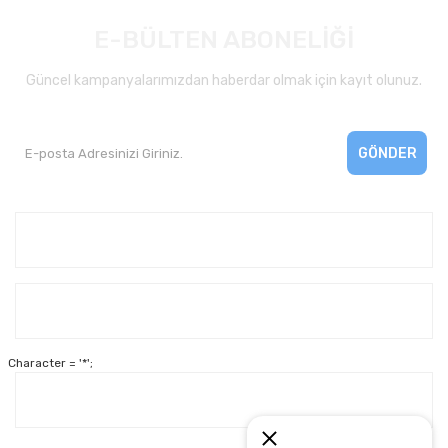
E-BÜLTEN ABONELİĞİ
Güncel kampanyalarımızdan haberdar olmak için kayıt olunuz.
GÖNDER
Kurumsal
Yardım
Character = '*';
Alışveriş