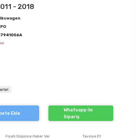
2011 - 2018
lkswagen
EPO
C7941006A
le!
erle!
Whatsapp ile
pete Ekle
Sipariş
Fiyatı Düşünce Haber Ver
Tavsiye Et