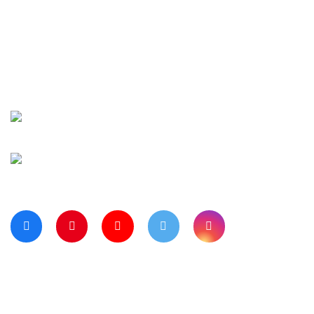
İletişim
Şifremi Unuttu
Siparişlerim
Kargo Takip
Banka Hesap Numaralarımız
Bize Ulaşın
Blog Sayfamız
Müşteri Hizmetleri:
0 312 3950290
Haritada Bizi Görmek için Tıklayınız
Bizi Takip Ediyor musunuz?