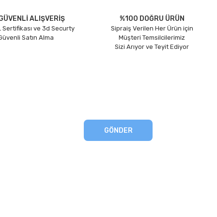
GÜVENLİ ALIŞVERİŞ
%100 DOĞRU ÜRÜN
 Sertifikası ve 3d Securty
Sipraiş Verilen Her Ürün için
 Güvenli Satın Alma
Müşteri Temsilcilerimiz
Sizi Arıyor ve Teyit Ediyor
GÖNDER
eşmesi