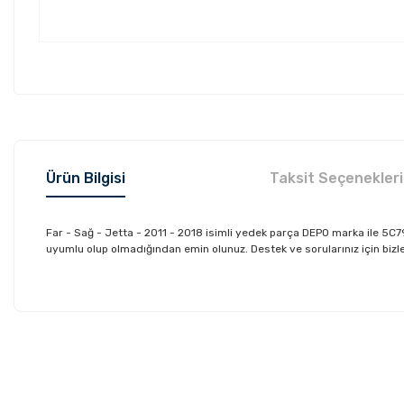
Ürün Bilgisi
Taksit Seçenekleri
Far - Sağ - Jetta - 2011 - 2018 isimli yedek parça DEPO marka ile 5
uyumlu olup olmadığından emin olunuz. Destek ve sorularınız için bizler
Bu ürünün fiyat bilgisi, resim, ürün açıklamalarında ve diğer konu
Görüş ve önerileriniz için teşekkür ederiz.
Ürün resmi kalitesiz, bozuk veya görüntülenemiyor.