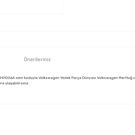
Önerileriniz
C7941006A oem koduyla Volkswagen Yedek Parça Dünyası Volkswagen Merttuğ da si
e ulaşabilirsiniz.
larda yetersiz gördüğünüz noktaları öneri formunu kullanarak tarafımıza il
Bu ürüne ilk yorumu siz yapın!
Yorum Yaz