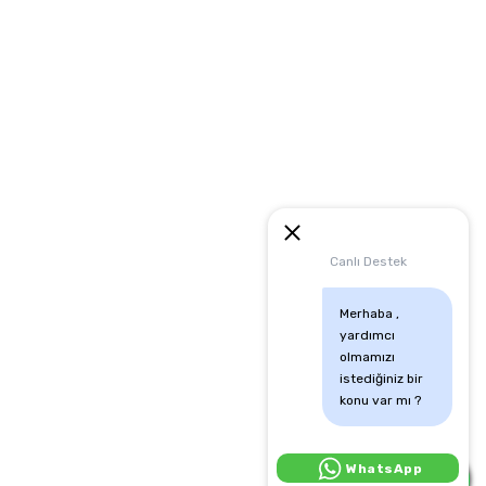
artları
runması
mu
Canlı Destek
Merhaba , 
yardımcı 
olmamızı 
istediğiniz bir 
konu var mı ?
Canlı Destek İçin Tıkla:
WhatsApp