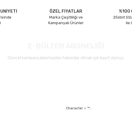
UNİYETİ
ÖZEL FİYATLAR
%100 
risinde
Marka Çeşitliliği ve
256bit SSL
i
Kampanyalı Ürünler
ile
E-BÜLTEN ABONELİĞİ
Güncel kampanyalarımızdan haberdar olmak için kayıt olunuz.
Gönder
Character = '*';
Alışveriş
Mesafeli Satış Sözl