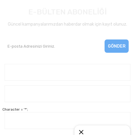
E-BÜLTEN ABONELİĞİ
Güncel kampanyalarımızdan haberdar olmak için kayıt olunuz.
GÖNDER
Kurumsal
Yardım
Character = '*';
Alışveriş