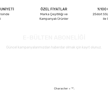
UNİYETİ
ÖZEL FİYATLAR
%100 
risinde
Marka Çeşitliliği ve
256bit SSL
i
Kampanyalı Ürünler
ile
E-BÜLTEN ABONELİĞİ
Güncel kampanyalarımızdan haberdar olmak için kayıt olunuz.
Gönder
Character = '*';
Alışveriş
Mesafeli Satış Sözl