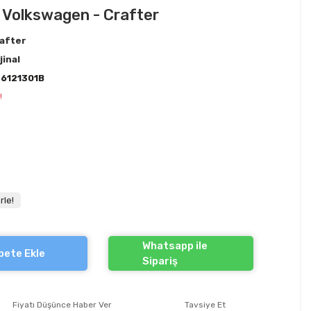
 Volkswagen - Crafter
after
jinal
6121301B
!
rle!
Whatsapp ile
pete Ekle
Sipariş
Fiyatı Düşünce Haber Ver
Tavsiye Et