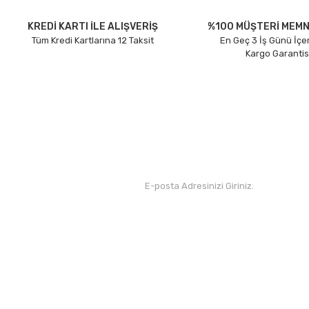
Ürün açıklamasında eksik bilgiler bulunuyor.
Ürün bilgilerinde hatalar bulunuyor.
KREDİ KARTI İLE ALIŞVERİŞ
%100 MÜŞTERİ MEMN
Tüm Kredi Kartlarına 12 Taksit
En Geç 3 İş Günü İçe
Ürün fiyatı diğer sitelerden daha pahalı.
Kargo Garantis
Bu ürüne benzer farklı alternatifler olmalı.
Kurumsal
Yardım
Hakkımızda
Yeni Üyelik