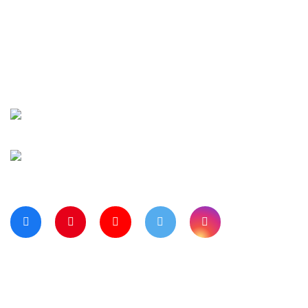
İletişim
Şifremi Unuttu
Siparişlerim
Kargo Takip
Banka Hesap Numaralarımız
Bize Ulaşın
Blog Sayfamız
Müşteri Hizmetleri:
0 312 3950290
Haritada Bizi Görmek için Tıklayınız
Bizi Takip Ediyor musunuz?