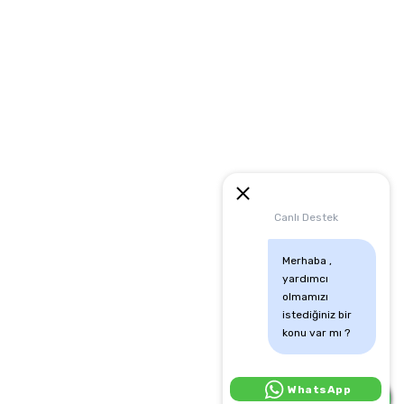
artları
runması
mu
Canlı Destek
Merhaba , 
yardımcı 
olmamızı 
istediğiniz bir 
konu var mı ?
Canlı Destek İçin Tıkla:
WhatsApp