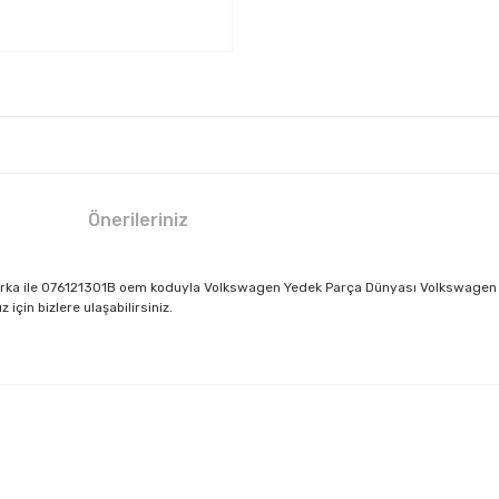
Önerileriniz
ka ile 076121301B oem koduyla Volkswagen Yedek Parça Dünyası Volkswagen Mer
için bizlere ulaşabilirsiniz.
larda yetersiz gördüğünüz noktaları öneri formunu kullanarak tarafımıza il
Bu ürüne ilk yorumu siz yapın!
Yorum Yaz