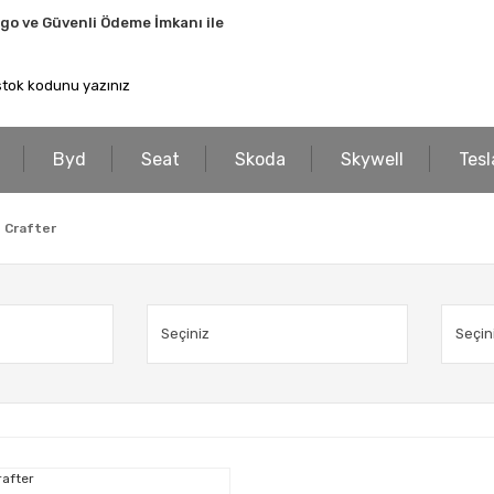
rgo ve Güvenli Ödeme İmkanı ile
Byd
Seat
Skoda
Skywell
Tesl
 Crafter