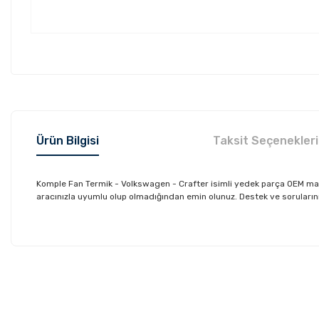
Ürün Bilgisi
Taksit Seçenekleri
Komple Fan Termik - Volkswagen - Crafter isimli yedek parça OEM mar
aracınızla uyumlu olup olmadığından emin olunuz. Destek ve sorularınız 
Bu ürünün fiyat bilgisi, resim, ürün açıklamalarında ve diğer konu
Görüş ve önerileriniz için teşekkür ederiz.
Ürün resmi kalitesiz, bozuk veya görüntülenemiyor.