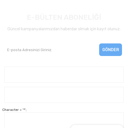
E-BÜLTEN ABONELİĞİ
Güncel kampanyalarımızdan haberdar olmak için kayıt olunuz.
GÖNDER
Kurumsal
Yardım
Character = '*';
Alışveriş