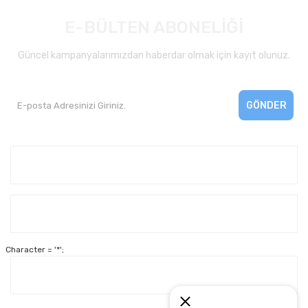
E-BÜLTEN ABONELİĞİ
Güncel kampanyalarımızdan haberdar olmak için kayıt olunuz.
GÖNDER
Kurumsal
Yardım
Character = '*';
Alışveriş