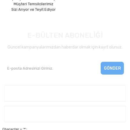
Müşteri Temsilcilerimiz
Sizi Arıyor ve Teyit Ediyor
E-BÜLTEN ABONELİĞİ
Güncel kampanyalarımızdan haberdar olmak için kayıt olunuz.
GÖNDER
Kurumsal
Yardım
Character = '*';