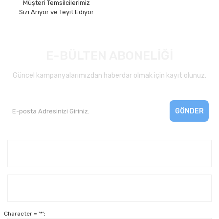
Müşteri Temsilcilerimiz
Sizi Arıyor ve Teyit Ediyor
E-BÜLTEN ABONELİĞİ
Güncel kampanyalarımızdan haberdar olmak için kayıt olunuz.
GÖNDER
Kurumsal
Yardım
Character = '*';