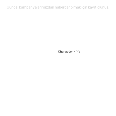
Güncel kampanyalarımızdan haberdar olmak için kayıt olunuz.
Gönder
Character = '*';
Alışveriş
Mesafeli Satış Sözl
m
Garanti ve Değişim Ş
Kişisel Verilerin Ko
Havale Bildirim For