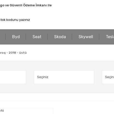
rgo ve Güvenli Ödeme İmkanı ile
Byd
Seat
Skoda
Skywell
Tesl
roq - 2018 - üstü