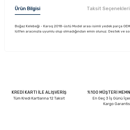
Ürün Bilgisi
Taksit Seçenekleri
Boğaz Kelebeği - Karoq 2018-üstü Model arası isimli yedek parça OE
lütfen aracınızla uyumlu olup olmadığından emin olunuz. Destek ve sorula
Bu ürünün fiyat bilgisi, resim, ürün açıklamalarında ve diğer konu
Görüş ve önerileriniz için teşekkür ederiz.
Ürün resmi kalitesiz, bozuk veya görüntülenemiyor.
Ürün açıklamasında eksik bilgiler bulunuyor.
Ürün bilgilerinde hatalar bulunuyor.
KREDİ KARTI İLE ALIŞVERİŞ
%100 MÜŞTERİ MEMN
Tüm Kredi Kartlarına 12 Taksit
En Geç 3 İş Günü İçe
Ürün fiyatı diğer sitelerden daha pahalı.
Kargo Garantis
Bu ürüne benzer farklı alternatifler olmalı.