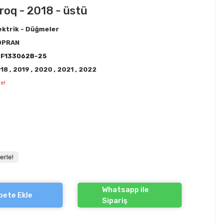
roq - 2018 - üstü
ektrik - Düğmeler
OPRAN
3F133062B-25
018
,
2019
,
2020
,
2021
,
2022
e!
erle!
Whatsapp ile
pete Ekle
Sipariş