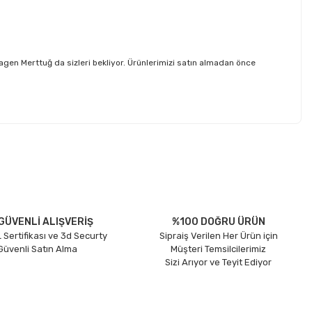
n Merttuğ da sizleri bekliyor. Ürünlerimizi satın almadan önce
etebilirsiniz.
GÜVENLİ ALIŞVERİŞ
%100 DOĞRU ÜRÜN
 Sertifikası ve 3d Securty
Sipraiş Verilen Her Ürün için
 Güvenli Satın Alma
Müşteri Temsilcilerimiz
Sizi Arıyor ve Teyit Ediyor