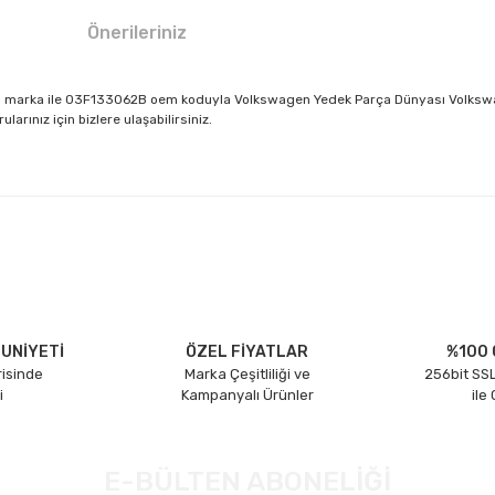
Önerileriniz
M marka ile 03F133062B oem koduyla Volkswagen Yedek Parça Dünyası Volkswage
rınız için bizlere ulaşabilirsiniz.
larda yetersiz gördüğünüz noktaları öneri formunu kullanarak tarafımıza il
Bu ürüne ilk yorumu siz yapın!
Yorum Yaz
UNİYETİ
ÖZEL FİYATLAR
%100 
risinde
Marka Çeşitliliği ve
256bit SSL
i
Kampanyalı Ürünler
ile
E-BÜLTEN ABONELİĞİ