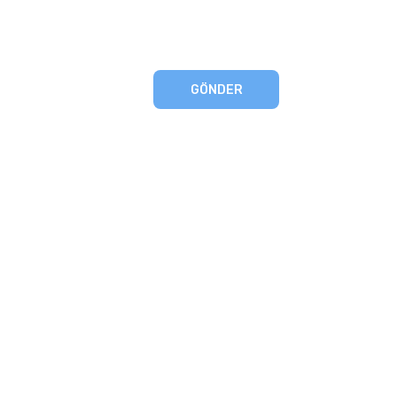
GÖNDER
eşmesi
artları
runması
mu