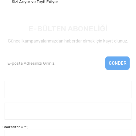
Sizi Arıyor ve Teyit Ediyor
E-BÜLTEN ABONELİĞİ
Güncel kampanyalarımızdan haberdar olmak için kayıt olunuz.
GÖNDER
Kurumsal
Yardım
Character = '*';