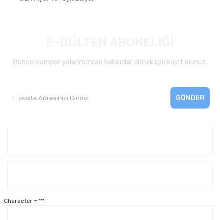
E-BÜLTEN ABONELİĞİ
Güncel kampanyalarımızdan haberdar olmak için kayıt olunuz.
GÖNDER
Kurumsal
Yardım
Character = '*';
Alışveriş