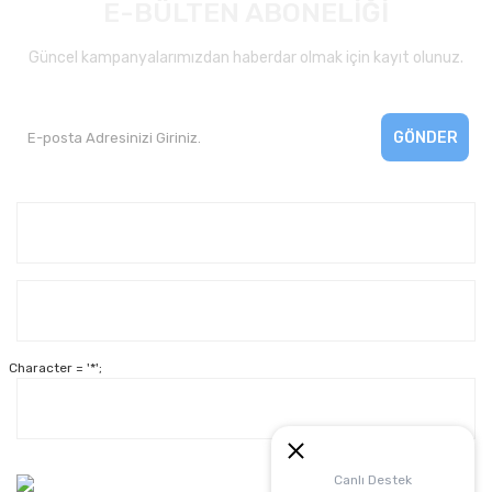
E-BÜLTEN ABONELİĞİ
Güncel kampanyalarımızdan haberdar olmak için kayıt olunuz.
GÖNDER
Kurumsal
Yardım
Character = '*';
Alışveriş
Müşteri Hizmetleri:
Canlı Destek
0 312 3950290