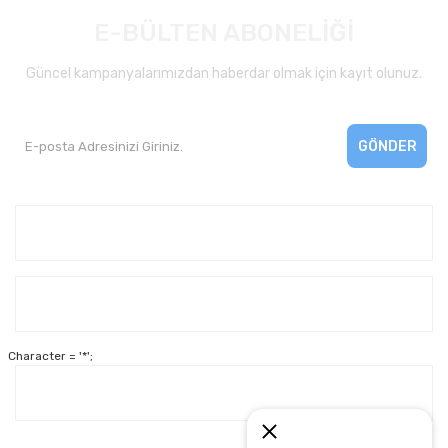
E-BÜLTEN ABONELİĞİ
Güncel kampanyalarımızdan haberdar olmak için kayıt olunuz.
GÖNDER
Kurumsal
Yardım
Character = '*';
Alışveriş
Müşteri Hizmetleri: