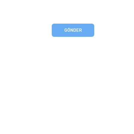
GÖNDER
eşmesi
artları
runması
mu