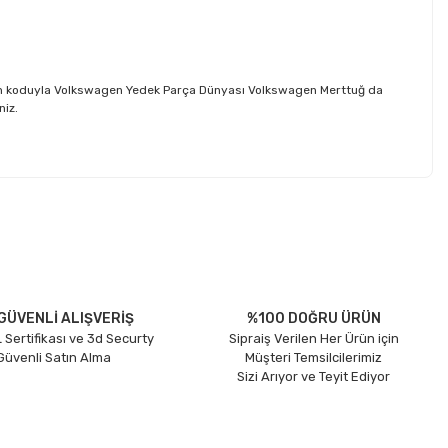
oem koduyla Volkswagen Yedek Parça Dünyası Volkswagen Merttuğ da
niz.
etebilirsiniz.
GÜVENLİ ALIŞVERİŞ
%100 DOĞRU ÜRÜN
 Sertifikası ve 3d Securty
Sipraiş Verilen Her Ürün için
 Güvenli Satın Alma
Müşteri Temsilcilerimiz
Sizi Arıyor ve Teyit Ediyor