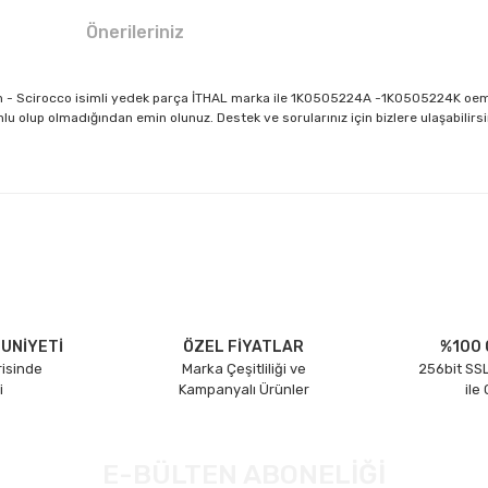
Önerileriniz
 Leon - Scirocco isimli yedek parça İTHAL marka ile 1K0505224A -1K0505224K 
lu olup olmadığından emin olunuz. Destek ve sorularınız için bizlere ulaşabilirsi
larda yetersiz gördüğünüz noktaları öneri formunu kullanarak tarafımıza il
Bu ürüne ilk yorumu siz yapın!
Yorum Yaz
UNİYETİ
ÖZEL FİYATLAR
%100 
risinde
Marka Çeşitliliği ve
256bit SSL
i
Kampanyalı Ürünler
ile
E-BÜLTEN ABONELİĞİ