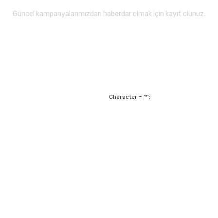
Güncel kampanyalarımızdan haberdar olmak için kayıt olunuz.
Gönder
Character = '*';
Alışveriş
Mesafeli Satış Sözl
m
Garanti ve Değişim Ş
Kişisel Verilerin Ko
Havale Bildirim For