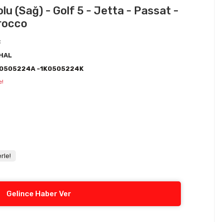
lu (Sağ) - Golf 5 - Jetta - Passat -
irocco
C
HAL
K0505224A -1K0505224K
e!
rle!
Gelince Haber Ver