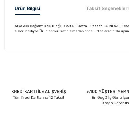
Ürün Bilgisi
Taksit Seçenekleri
Arka Aks Bağlantı Kolu (Sağ) - Golf 5 - Jetta - Passat - Audi A3 -
sizleri bekliyor. Ürünlerimizi satın almadan önce lütfen aracınızla uyum
Bu ürünün fiyat bilgisi, resim, ürün açıklamalarında ve diğer konu
Görüş ve önerileriniz için teşekkür ederiz.
Ürün resmi kalitesiz, bozuk veya görüntülenemiyor.
Ürün açıklamasında eksik bilgiler bulunuyor.
Ürün bilgilerinde hatalar bulunuyor.
KREDİ KARTI İLE ALIŞVERİŞ
%100 MÜŞTERİ MEMN
Tüm Kredi Kartlarına 12 Taksit
En Geç 3 İş Günü İçe
Ürün fiyatı diğer sitelerden daha pahalı.
Kargo Garantis
Bu ürüne benzer farklı alternatifler olmalı.