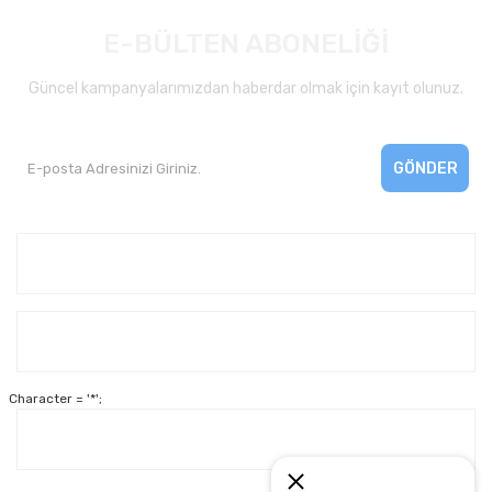
E-BÜLTEN ABONELİĞİ
Güncel kampanyalarımızdan haberdar olmak için kayıt olunuz.
GÖNDER
Kurumsal
Yardım
Character = '*';
Alışveriş