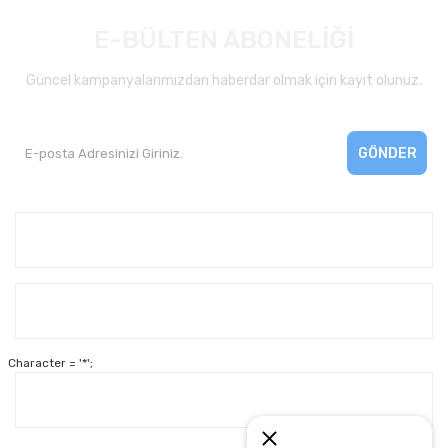
E-BÜLTEN ABONELİĞİ
Güncel kampanyalarımızdan haberdar olmak için kayıt olunuz.
GÖNDER
Kurumsal
Yardım
Character = '*';
Alışveriş