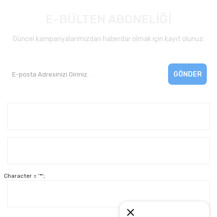
E-BÜLTEN ABONELİĞİ
Güncel kampanyalarımızdan haberdar olmak için kayıt olunuz.
GÖNDER
Kurumsal
Yardım
Character = '*';
Alışveriş