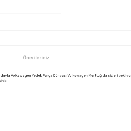
Önerileriniz
duyla Volkswagen Yedek Parça Dünyası Volkswagen Merttuğ da sizleri bekliyor.
iniz.
larda yetersiz gördüğünüz noktaları öneri formunu kullanarak tarafımıza il
Bu ürüne ilk yorumu siz yapın!
Yorum Yaz