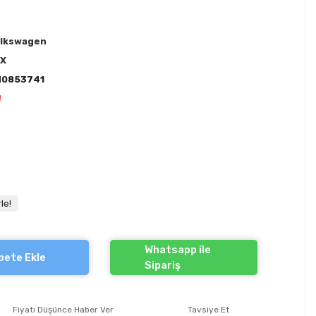
lkswagen
EX
H0853741
!
le!
Whatsapp ile
pete Ekle
Sipariş
Fiyatı Düşünce Haber Ver
Tavsiye Et