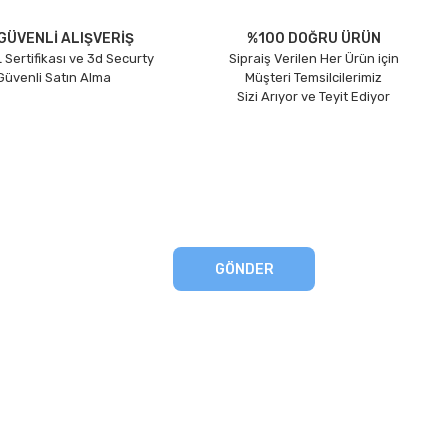
GÜVENLİ ALIŞVERİŞ
%100 DOĞRU ÜRÜN
 Sertifikası ve 3d Securty
Sipraiş Verilen Her Ürün için
 Güvenli Satın Alma
Müşteri Temsilcilerimiz
Sizi Arıyor ve Teyit Ediyor
GÖNDER
eşmesi