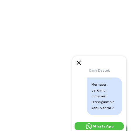
artları
runması
mu
Canlı Destek
Merhaba , 
yardımcı 
olmamızı 
istediğiniz bir 
konu var mı ?
Canlı Destek İçin Tıkla:
WhatsApp