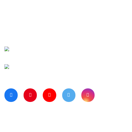
İletişim
Şifremi Unuttu
Siparişlerim
Kargo Takip
Banka Hesap Numaralarımız
Bize Ulaşın
Blog Sayfamız
Müşteri Hizmetleri:
0 312 3950290
Haritada Bizi Görmek için Tıklayınız
Bizi Takip Ediyor musunuz?