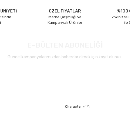
UNİYETİ
ÖZEL FİYATLAR
%100 
risinde
Marka Çeşitliliği ve
256bit SSL
i
Kampanyalı Ürünler
ile
E-BÜLTEN ABONELİĞİ
Güncel kampanyalarımızdan haberdar olmak için kayıt olunuz.
Gönder
Character = '*';
Alışveriş
Mesafeli Satış Sözl