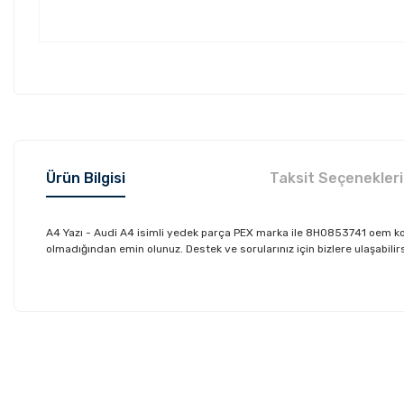
Ürün Bilgisi
Taksit Seçenekleri
A4 Yazı - Audi A4 isimli yedek parça PEX marka ile 8H0853741 oem ko
olmadığından emin olunuz. Destek ve sorularınız için bizlere ulaşabilirs
Bu ürünün fiyat bilgisi, resim, ürün açıklamalarında ve diğer konu
Görüş ve önerileriniz için teşekkür ederiz.
Ürün resmi kalitesiz, bozuk veya görüntülenemiyor.