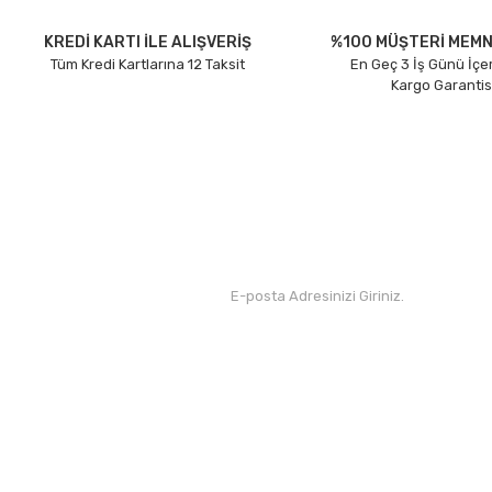
Ürün açıklamasında eksik bilgiler bulunuyor.
Ürün bilgilerinde hatalar bulunuyor.
KREDİ KARTI İLE ALIŞVERİŞ
%100 MÜŞTERİ MEMN
Tüm Kredi Kartlarına 12 Taksit
En Geç 3 İş Günü İçe
Ürün fiyatı diğer sitelerden daha pahalı.
Kargo Garantis
Bu ürüne benzer farklı alternatifler olmalı.
Kurumsal
Yardım
Hakkımızda
Yeni Üyelik