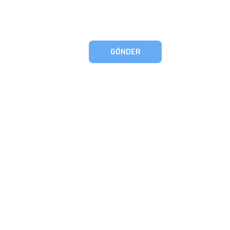
GÖNDER
eşmesi
artları
runması
mu