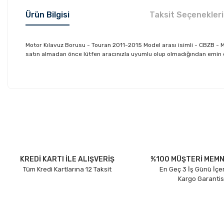
Ürün Bilgisi
Taksit Seçenekleri
Motor Kılavuz Borusu - Touran 2011-2015 Model arası isimli - CBZB 
satın almadan önce lütfen aracınızla uyumlu olup olmadığından emin olu
Bu ürünün fiyat bilgisi, resim, ürün açıklamalarında ve diğer konu
Görüş ve önerileriniz için teşekkür ederiz.
Ürün resmi kalitesiz, bozuk veya görüntülenemiyor.
Ürün açıklamasında eksik bilgiler bulunuyor.
Ürün bilgilerinde hatalar bulunuyor.
KREDİ KARTI İLE ALIŞVERİŞ
%100 MÜŞTERİ MEMN
Tüm Kredi Kartlarına 12 Taksit
En Geç 3 İş Günü İçe
Ürün fiyatı diğer sitelerden daha pahalı.
Kargo Garantis
Bu ürüne benzer farklı alternatifler olmalı.