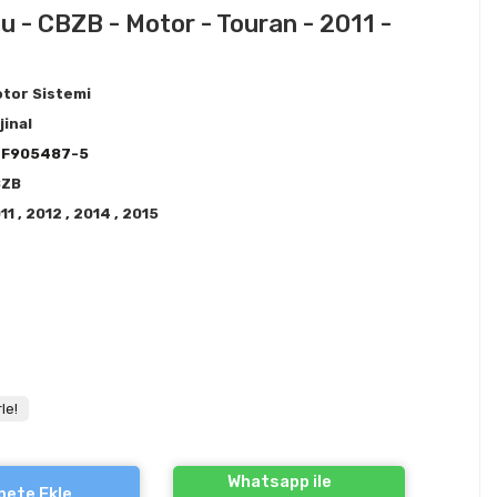
u - CBZB - Motor - Touran - 2011 -
tor Sistemi
jinal
3F905487-5
BZB
11
,
2012
,
2014
,
2015
!
le!
Whatsapp ile
pete Ekle