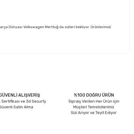
ça Dünyası Volkswagen Merttuğ da sizleri bekliyor. Ürünlerimizi
etebilirsiniz.
GÜVENLİ ALIŞVERİŞ
%100 DOĞRU ÜRÜN
 Sertifikası ve 3d Securty
Sipraiş Verilen Her Ürün için
 Güvenli Satın Alma
Müşteri Temsilcilerimiz
Sizi Arıyor ve Teyit Ediyor