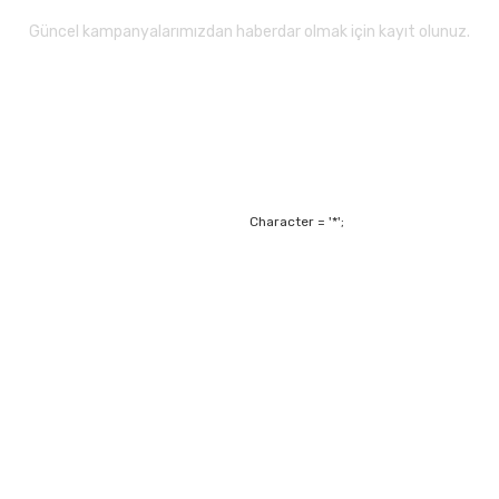
Güncel kampanyalarımızdan haberdar olmak için kayıt olunuz.
Gönder
Character = '*';
Alışveriş
Mesafeli Satış Sözl
m
Garanti ve Değişim Ş
Kişisel Verilerin Ko
Havale Bildirim For