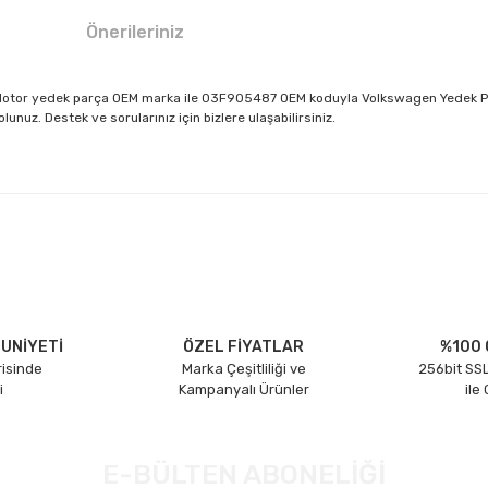
Önerileriniz
- Motor yedek parça OEM marka ile 03F905487 OEM koduyla Volkswagen Yedek Par
nuz. Destek ve sorularınız için bizlere ulaşabilirsiniz.
larda yetersiz gördüğünüz noktaları öneri formunu kullanarak tarafımıza il
Bu ürüne ilk yorumu siz yapın!
Yorum Yaz
UNİYETİ
ÖZEL FİYATLAR
%100 
risinde
Marka Çeşitliliği ve
256bit SSL
i
Kampanyalı Ürünler
ile
E-BÜLTEN ABONELİĞİ