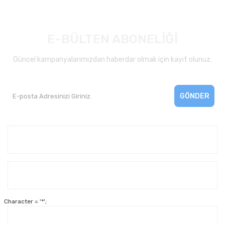
E-BÜLTEN ABONELİĞİ
Güncel kampanyalarımızdan haberdar olmak için kayıt olunuz.
GÖNDER
Kurumsal
Yardım
Character = '*';
Alışveriş