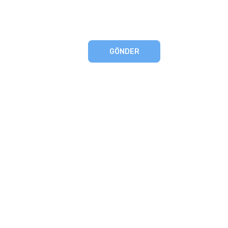
GÖNDER
eşmesi
artları
runması
mu