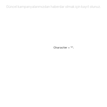
Güncel kampanyalarımızdan haberdar olmak için kayıt olunuz.
Gönder
Character = '*';
Alışveriş
Mesafeli Satış Sözl
m
Garanti ve Değişim Ş
Kişisel Verilerin Ko
Havale Bildirim For