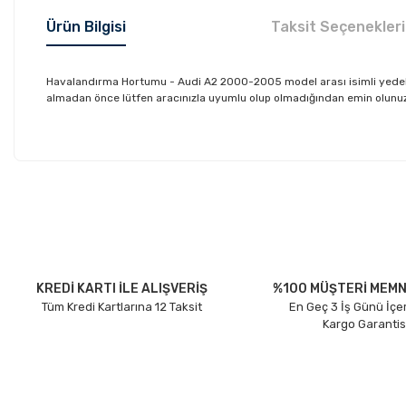
Ürün Bilgisi
Taksit Seçenekleri
Havalandırma Hortumu - Audi A2 2000-2005 model arası isimli yedek
almadan önce lütfen aracınızla uyumlu olup olmadığından emin olunuz. D
Bu ürünün fiyat bilgisi, resim, ürün açıklamalarında ve diğer konu
Görüş ve önerileriniz için teşekkür ederiz.
Ürün resmi kalitesiz, bozuk veya görüntülenemiyor.
Ürün açıklamasında eksik bilgiler bulunuyor.
Ürün bilgilerinde hatalar bulunuyor.
KREDİ KARTI İLE ALIŞVERİŞ
%100 MÜŞTERİ MEMN
Tüm Kredi Kartlarına 12 Taksit
En Geç 3 İş Günü İçe
Ürün fiyatı diğer sitelerden daha pahalı.
Kargo Garantis
Bu ürüne benzer farklı alternatifler olmalı.