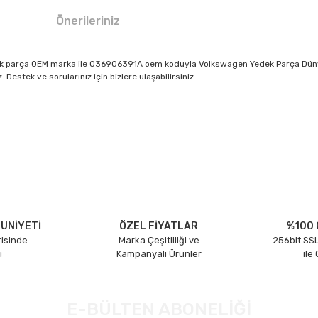
Önerileriniz
 parça OEM marka ile 036906391A oem koduyla Volkswagen Yedek Parça Dünyası
estek ve sorularınız için bizlere ulaşabilirsiniz.
larda yetersiz gördüğünüz noktaları öneri formunu kullanarak tarafımıza il
Bu ürüne ilk yorumu siz yapın!
Yorum Yaz
UNİYETİ
ÖZEL FİYATLAR
%100 
risinde
Marka Çeşitliliği ve
256bit SSL
i
Kampanyalı Ürünler
ile
E-BÜLTEN ABONELİĞİ