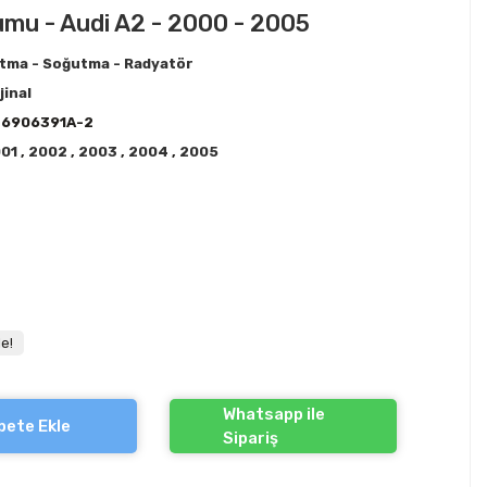
mu - Audi A2 - 2000 - 2005
ıtma - Soğutma - Radyatör
jinal
36906391A-2
001
,
2002
,
2003
,
2004
,
2005
e!
Whatsapp ile
pete Ekle
Sipariş