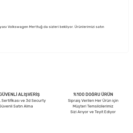
 Volkswagen Merttuğ da sizleri bekliyor. Ürünlerimizi satın
etebilirsiniz.
GÜVENLİ ALIŞVERİŞ
%100 DOĞRU ÜRÜN
 Sertifikası ve 3d Securty
Sipraiş Verilen Her Ürün için
 Güvenli Satın Alma
Müşteri Temsilcilerimiz
Sizi Arıyor ve Teyit Ediyor