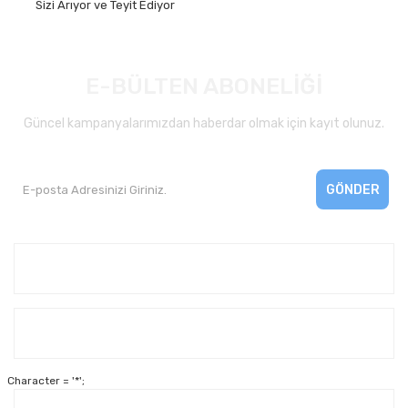
Sizi Arıyor ve Teyit Ediyor
E-BÜLTEN ABONELİĞİ
Güncel kampanyalarımızdan haberdar olmak için kayıt olunuz.
GÖNDER
Kurumsal
Yardım
Character = '*';