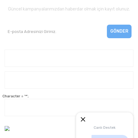
Güncel kampanyalarımızdan haberdar olmak için kayıt olunuz.
GÖNDER
Kurumsal
Yardım
Character = '*';
Alışveriş
Müşteri Hizmetleri:
Canlı Destek
0 312 3950290