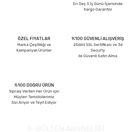
En Geç 3 İş Günü İçerisinde
Kargo Garantisi
ÖZEL FİYATLAR
%100 GÜVENLİ ALIŞVERİŞ
Marka Çeşitliliği ve
256bit SSL Sertifikası ve 3d
Kampanyalı Ürünler
Securty
ile Güvenli Satın Alma
%100 DOĞRU ÜRÜN
Sipraiş Verilen Her Ürün için
Müşteri Temsilcilerimiz
Sizi Arıyor ve Teyit Ediyor
E-BÜLTEN ABONELİĞİ