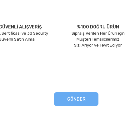
GÜVENLİ ALIŞVERİŞ
%100 DOĞRU ÜRÜN
 Sertifikası ve 3d Securty
Sipraiş Verilen Her Ürün için
 Güvenli Satın Alma
Müşteri Temsilcilerimiz
Sizi Arıyor ve Teyit Ediyor
GÖNDER