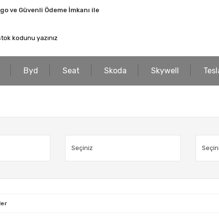
rgo ve Güvenli Ödeme İmkanı ile
Byd
Seat
Skoda
Skywell
Tesl
ler