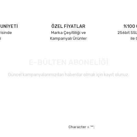
UNİYETİ
ÖZEL FİYATLAR
%100 
risinde
Marka Çeşitliliği ve
256bit SSL
i
Kampanyalı Ürünler
ile
E-BÜLTEN ABONELİĞİ
Güncel kampanyalarımızdan haberdar olmak için kayıt olunuz.
Character = '*';
Alışveriş