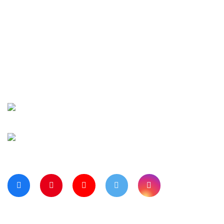
Hakkımızda
Yeni Üyelik
İletişim
Şifremi Unuttu
Siparişlerim
Kargo Takip
Banka Hesap Numaralarımız
Bize Ulaşın
Blog Sayfamız
Müşteri Hizmetleri:
0 312 3950290
Haritada Bizi Görmek için Tıklayınız
Bizi Takip Ediyor musunuz?