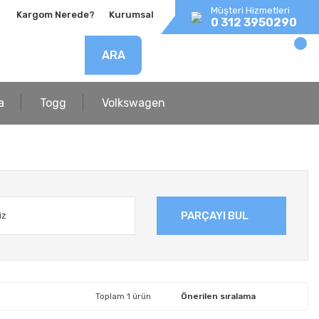
Müşteri Hizmetleri
Kargom Nerede?
Kurumsal
0 312 3950290
ARA
a
Togg
Volkswagen
PARÇAYI BUL
Toplam 1 ürün