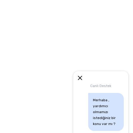
eşmesi
artları
runması
mu
Canlı Destek
Merhaba , 
yardımcı 
olmamızı 
istediğiniz bir 
konu var mı ?