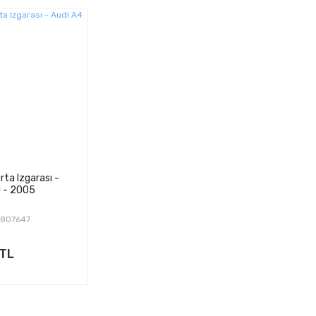
ta Izgarası -
1 - 2005
0807647
 TL