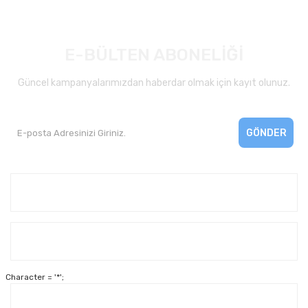
E-BÜLTEN ABONELİĞİ
Güncel kampanyalarımızdan haberdar olmak için kayıt olunuz.
GÖNDER
Kurumsal
Yardım
Character = '*';
Alışveriş