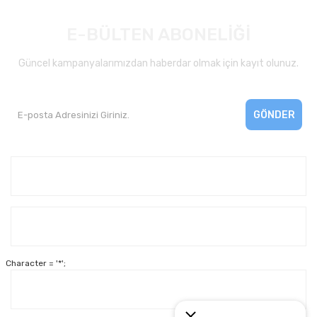
E-BÜLTEN ABONELİĞİ
Güncel kampanyalarımızdan haberdar olmak için kayıt olunuz.
GÖNDER
Kurumsal
Yardım
Character = '*';
Alışveriş