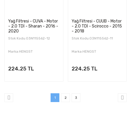
Yağ Filtresi - CUVA - Motor
Yağ Filtresi - CUUB - Motor
- 2.0 TDİ - Sharan - 2016 -
- 2.0 TDİ - Scirocco - 2015
2020
- 2018
Stok Kodu:03N115562-12
Stok Kodu:03N115562-11
Marka:HENGST
Marka:HENGST
224,25 TL
224,25 TL
1
2
3