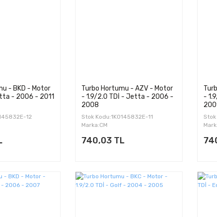
u - BKD - Motor
Turbo Hortumu - AZV - Motor
Turb
etta - 2006 - 2011
- 1.9/2.0 TDİ - Jetta - 2006 -
- 1.
2008
200
0145832E-12
Stok Kodu:1K0145832E-11
Stok
Marka:CM
Mark
L
740,03 TL
74