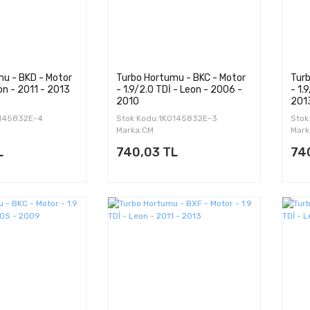
u - BKD - Motor
Turbo Hortumu - BKC - Motor
Turb
eon - 2011 - 2013
- 1.9/2.0 TDİ - Leon - 2006 -
- 1.
2010
201
0145832E-4
Stok Kodu:1K0145832E-3
Stok
Marka:CM
Mark
L
740,03 TL
74