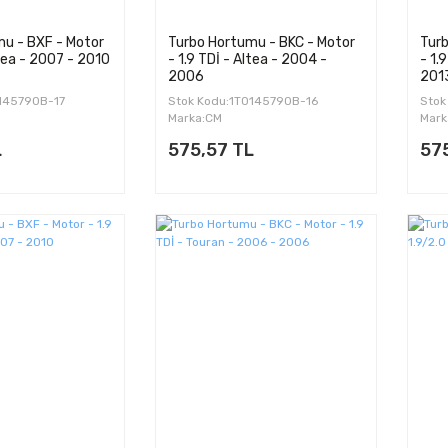
u - BXF - Motor
Turbo Hortumu - BKC - Motor
Turb
ltea - 2007 - 2010
- 1.9 TDİ - Altea - 2004 -
- 1.
2006
201
0145790B-17
Stok Kodu:1T0145790B-16
Stok
Marka:CM
Mark
L
575,57 TL
57