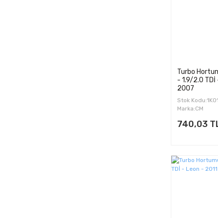
Turbo Hortum
- 1.9/2.0 TDİ
2007
Stok Kodu:1K
Marka:CM
740,03 T