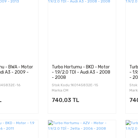
mu - BWA - Motor
Turbo Hortumu - BKD - Motor
Turb
udi A3 - 2009 -
- 1.9/2.0 TDİ - Audi A3 - 2008
- 1.
- 2008
- 2
0145832E-16
Stok Kodu:1K0145832E-15
Stok
Marka:CM
Mark
L
740,03 TL
74