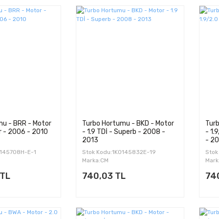
u - BRR - Motor
Turbo Hortumu - BKD - Motor
Turb
r - 2006 - 2010
- 1.9 TDİ - Superb - 2008 -
- 1.
2013
- 2
0145708H-E-1
Stok Kodu:1K0145832E-19
Stok
Marka:CM
Mark
 TL
740,03 TL
74