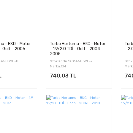
u - BKD - Motor
Turbo Hortumu - BKC - Motor
Tur
 - Golf - 2006 -
- 1.9/2.0 TDİ - Golf - 2004 -
- 2.
2005
0145832E-8
Stok Kodu:1K0145832E-7
Stok
Marka:CM
Mark
L
740,03 TL
74