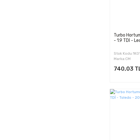
Turbo Hortum
- 1.9 TDİ - L
Stok Kodu:1K
Marka:CM
740,03 T