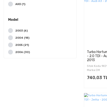
AXD (1)
AXE (1)
AZV (15)
Model
BAC (1)
2003 (6)
BJB (12)
2004 (18)
BJJ (2)
2005 (21)
BJK (2)
Turbo Hortu
2006 (30)
BJL (2)
- 2.0 TDİ - A
2007 (31)
2013
BJM (2)
Stok Kodu:1K
2008 (32)
BKC (20)
Marka:CM
2009 (31)
BKD (18)
740,03 T
2010 (24)
BLK (1)
2011 (18)
BPY (1)
2012 (13)
BRR (1)
2013 (13)
BRS (1)