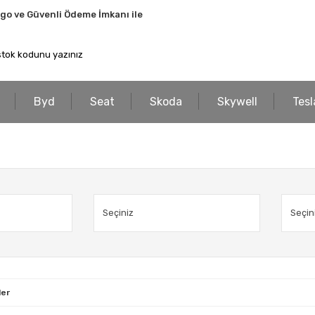
rgo ve Güvenli Ödeme İmkanı ile
Byd
Seat
Skoda
Skywell
Tesl
ler