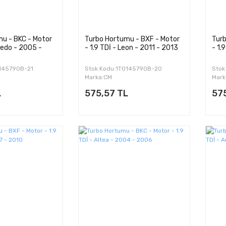
u - BKC - Motor
Turbo Hortumu - BXF - Motor
Turb
oledo - 2005 -
- 1.9 TDİ - Leon - 2011 - 2013
- 1.
0145790B-21
Stok Kodu:1T0145790B-20
Stok
Marka:CM
Mark
L
575,57 TL
57