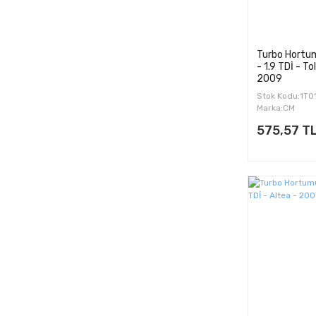
Turbo Hortum
- 1.9 TDİ - T
2009
Stok Kodu:1T
Marka:CM
575,57 T