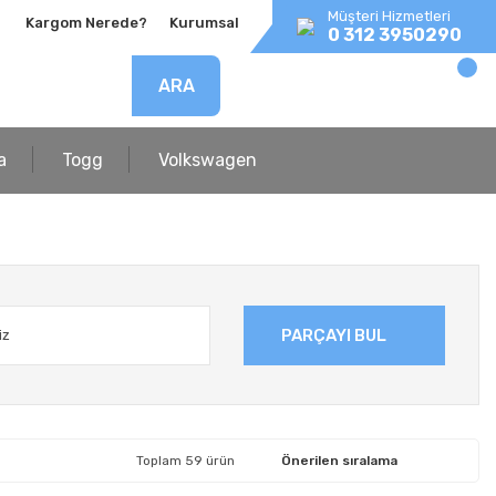
Müşteri Hizmetleri
Kargom Nerede?
Kurumsal
0 312 3950290
ARA
a
Togg
Volkswagen
PARÇAYI BUL
Toplam 59 ürün