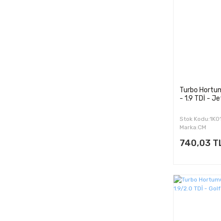
2014 (2)
BRU (6)
2015 (2)
BWA (2)
2016 (2)
BXE (26)
BXF (10)
CEBA (2)
CEBB (2)
Turbo Hortum
- 1.9 TDİ - J
CECA (2)
CECB (2)
Stok Kodu:1K
Marka:CM
740,03 T