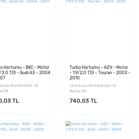
o Hortumu - BKC - Motor
Turbo Hortumu - AZV - Motor
9/2.0 TDİ - Audi A3 - 2004
- 1.9/2.0 TDİ - Touran - 2003 -
007
2010
 Kodu:1K0145832E-14
Stok Kodu:1K0145832E-13
a:CM
Marka:CM
0,03 TL
740,03 TL