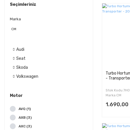
Seçimleriniz
Marka
CM
Audi
Seat
Skoda
Turbo Hortum
Volkswagen
- Transporte
Stok Kodu:7H
Motor
Marka:CM
1.690,00
AVQ (1)
AXB (3)
AXC (3)