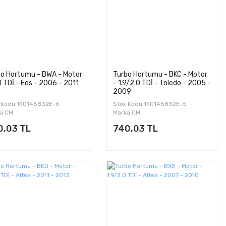
bo Hortumu - BWA - Motor
Turbo Hortumu - BKC - Motor
0 TDİ - Eos - 2006 - 2011
- 1.9/2.0 TDİ - Toledo - 2005 -
2009
 Kodu:1K0145832E-6
Stok Kodu:1K0145832E-5
a:CM
Marka:CM
0,03 TL
740,03 TL