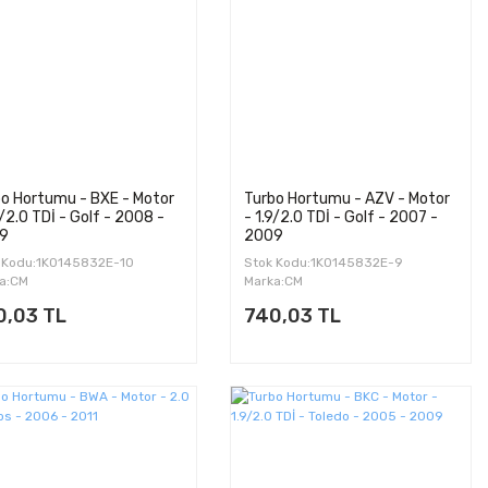
o Hortumu - BXE - Motor
Turbo Hortumu - AZV - Motor
9/2.0 TDİ - Golf - 2008 -
- 1.9/2.0 TDİ - Golf - 2007 -
9
2009
 Kodu:1K0145832E-10
Stok Kodu:1K0145832E-9
a:CM
Marka:CM
0,03 TL
740,03 TL