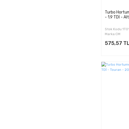
Turbo Hortum
- 1.9 TDİ - A
Stok Kodu:1T
Marka:CM
575,57 T