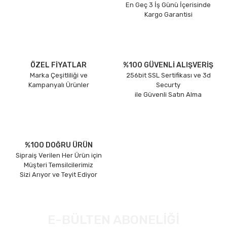
En Geç 3 İş Günü İçerisinde
Kargo Garantisi
ÖZEL FİYATLAR
%100 GÜVENLİ ALIŞVERİŞ
Marka Çeşitliliği ve
256bit SSL Sertifikası ve 3d
Kampanyalı Ürünler
Securty
ile Güvenli Satın Alma
%100 DOĞRU ÜRÜN
Sipraiş Verilen Her Ürün için
Müşteri Temsilcilerimiz
Sizi Arıyor ve Teyit Ediyor
E-BÜLTEN ABONELİĞİ