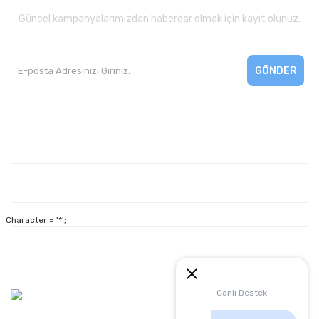
Güncel kampanyalarımızdan haberdar olmak için kayıt olunuz.
GÖNDER
Kurumsal
Yardım
Character = '*';
Alışveriş
Müşteri Hizmetleri:
Canlı Destek
0 312 3950290