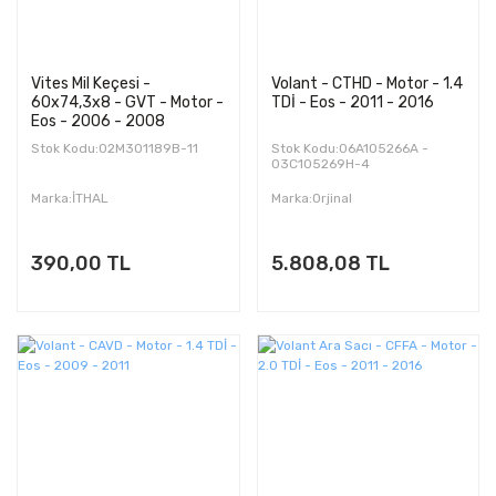
Vites Mil Keçesi -
Volant - CTHD - Motor - 1.4
60x74,3x8 - GVT - Motor -
TDİ - Eos - 2011 - 2016
Eos - 2006 - 2008
Stok Kodu:02M301189B-11
Stok Kodu:06A105266A -
03C105269H-4
Marka:İTHAL
Marka:Orjinal
390,00 TL
5.808,08 TL