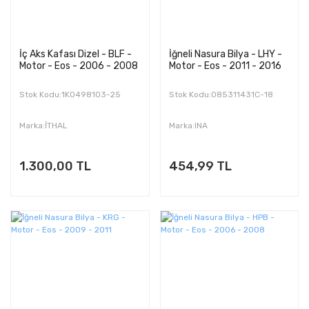
İç Aks Kafası Dizel - BLF -
İğneli Nasura Bilya - LHY -
Motor - Eos - 2006 - 2008
Motor - Eos - 2011 - 2016
Stok Kodu:1K0498103-25
Stok Kodu:085311431C-18
Marka:İTHAL
Marka:INA
1.300,00 TL
454,99 TL