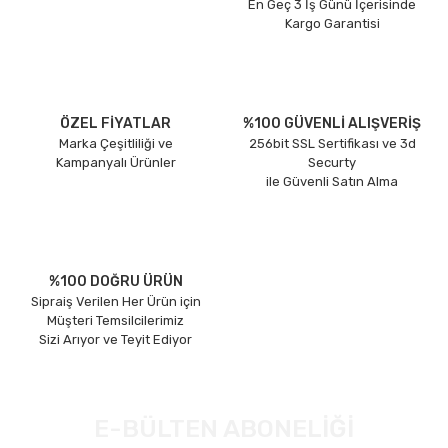
En Geç 3 İş Günü İçerisinde
Kargo Garantisi
ÖZEL FİYATLAR
%100 GÜVENLİ ALIŞVERİŞ
Marka Çeşitliliği ve
256bit SSL Sertifikası ve 3d
Kampanyalı Ürünler
Securty
ile Güvenli Satın Alma
%100 DOĞRU ÜRÜN
Sipraiş Verilen Her Ürün için
Müşteri Temsilcilerimiz
Sizi Arıyor ve Teyit Ediyor
E-BÜLTEN ABONELİĞİ