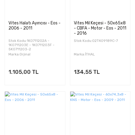
Vites Halatı Ayırıcısı - Eos -
Vites Mil Keçesi - 50x65x8
2006 - 2011
- CBFA - Motor - Eos - 2011
- 2016
Stok Kodu:1K0711202A -
Stok Kodu:02T409189C-7
1K0711203E - 1K0711203F -
5K0711203-2
Marka:Orjinal
Marka:İTHAL
1.105,00 TL
134,55 TL