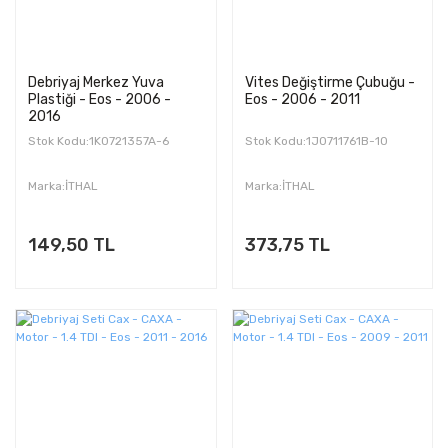
Debriyaj Merkez Yuva
Vites Değiştirme Çubuğu -
Plastiği - Eos - 2006 -
Eos - 2006 - 2011
2016
Stok Kodu:1K0721357A-6
Stok Kodu:1J0711761B-10
Marka:İTHAL
Marka:İTHAL
149,50 TL
373,75 TL