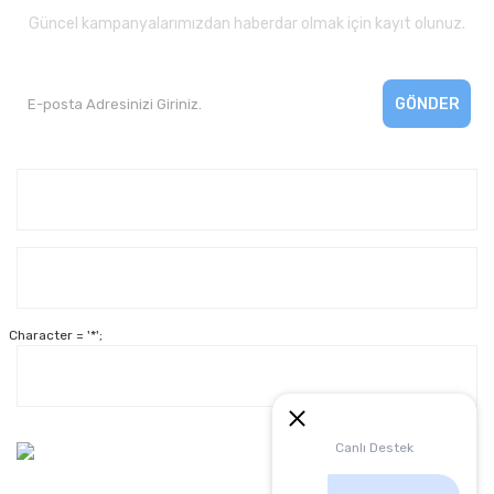
Güncel kampanyalarımızdan haberdar olmak için kayıt olunuz.
GÖNDER
Kurumsal
Yardım
Character = '*';
Alışveriş
Müşteri Hizmetleri:
Canlı Destek
0 312 3950290