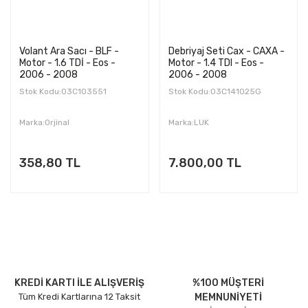
Volant Ara Sacı - BLF -
Debriyaj Seti Cax - CAXA -
Motor - 1.6 TDİ - Eos -
Motor - 1.4 TDI - Eos -
2006 - 2008
2006 - 2008
Stok Kodu:03C103551
Stok Kodu:03C141025G
Marka:Orjinal
Marka:LUK
358,80 TL
7.800,00 TL
KREDİ KARTI İLE ALIŞVERİŞ
%100 MÜŞTERİ
Tüm Kredi Kartlarına 12 Taksit
MEMNUNİYETİ