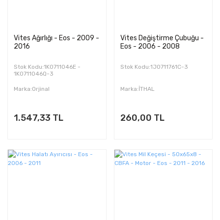
Vites Ağırlığı - Eos - 2009 -
Vites Değiştirme Çubuğu -
2016
Eos - 2006 - 2008
Stok Kodu:1K0711046E -
Stok Kodu:1J0711761C-3
1K0711046Q-3
Marka:Orjinal
Marka:İTHAL
1.547,33 TL
260,00 TL