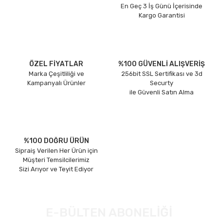
En Geç 3 İş Günü İçerisinde
Kargo Garantisi
ÖZEL FİYATLAR
%100 GÜVENLİ ALIŞVERİŞ
Marka Çeşitliliği ve
256bit SSL Sertifikası ve 3d
Kampanyalı Ürünler
Securty
ile Güvenli Satın Alma
%100 DOĞRU ÜRÜN
Sipraiş Verilen Her Ürün için
Müşteri Temsilcilerimiz
Sizi Arıyor ve Teyit Ediyor
E-BÜLTEN ABONELİĞİ