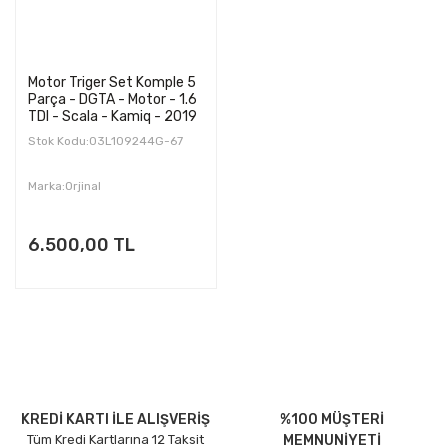
Motor Triger Set Komple 5
Parça - DGTA - Motor - 1.6
TDI - Scala - Kamiq - 2019
- üstü
Stok Kodu:03L109244G-67
Marka:Orjinal
6.500,00 TL
KREDİ KARTI İLE ALIŞVERİŞ
%100 MÜŞTERİ
Tüm Kredi Kartlarına 12 Taksit
MEMNUNİYETİ