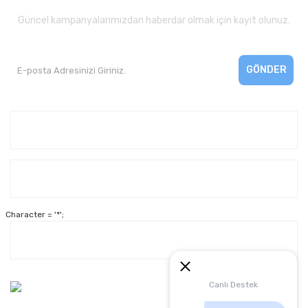
Güncel kampanyalarımızdan haberdar olmak için kayıt olunuz.
GÖNDER
Kurumsal
Yardım
Character = '*';
Alışveriş
Müşteri Hizmetleri:
Canlı Destek
0 312 3950290