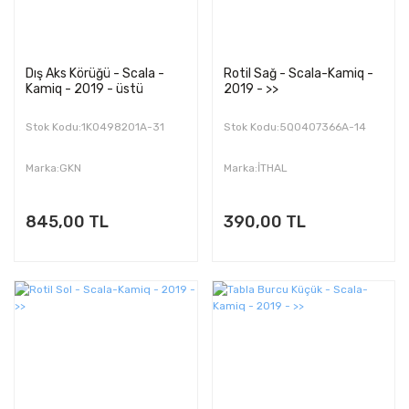
Dış Aks Körüğü - Scala -
Rotil Sağ - Scala-Kamiq -
Kamiq - 2019 - üstü
2019 - >>
Stok Kodu:1K0498201A-31
Stok Kodu:5Q0407366A-14
Marka:GKN
Marka:İTHAL
845,00 TL
390,00 TL