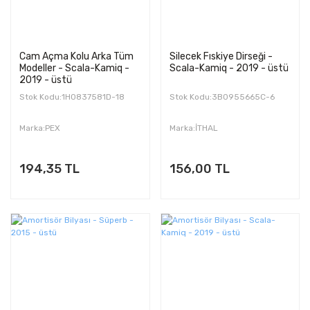
Cam Açma Kolu Arka Tüm
Silecek Fıskiye Dirseği -
Modeller - Scala-Kamiq -
Scala-Kamiq - 2019 - üstü
2019 - üstü
Stok Kodu:1H0837581D-18
Stok Kodu:3B0955665C-6
Marka:PEX
Marka:İTHAL
194,35 TL
156,00 TL