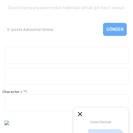
Güncel kampanyalarımızdan haberdar olmak için kayıt olunuz.
GÖNDER
Kurumsal
Yardım
Character = '*';
Alışveriş
Müşteri Hizmetleri:
Canlı Destek
0 312 3950290