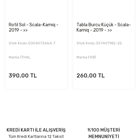
Rotil Sol - Scala-Kamiq -
Tabla Burcu Küçük - Scala-
2019 - >>
Kamiq - 2019 - >>
Stok Kodu:5Q0407365A-7
Stok Kodu:357407182-22
Marka:İTHAL
Marka:FEBİ
390,00 TL
260,00 TL
KREDİ KARTI İLE ALIŞVERİŞ
%100 MÜŞTERİ
Tüm Kredi Kartlarına 12 Taksit
MEMNUNİYETİ