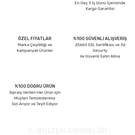
En Geç 3 İş Günü İçerisinde
Kargo Garantisi
ÖZEL FİYATLAR
%100 GÜVENLİ ALIŞVERİŞ
Marka Çeşitliliği ve
256bit SSL Sertifikası ve 3d
Kampanyalı Ürünler
Securty
ile Güvenli Satın Alma
%100 DOĞRU ÜRÜN
Sipraiş Verilen Her Ürün için
Müşteri Temsilcilerimiz
Sizi Arıyor ve Teyit Ediyor
E-BÜLTEN ABONELİĞİ