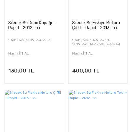
Silecek Su Depo Kapağı -
Silecek Su Fiskiye Motoru
Rapid - 2012 - >>
Çiftli - Rapid - 2013 - >>
Stok Kodu:1K0955455-3
Stok Kodu:1J6955651-
1T0955651A-1K6955651-44
Marka:İTHAL
Marka:İTHAL
130,00 TL
400,00 TL