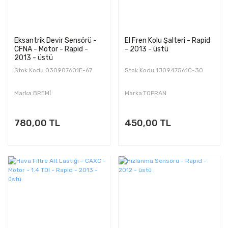
Eksantrik Devir Sensörü -
El Fren Kolu Şalteri - Rapid
CFNA - Motor - Rapid -
- 2013 - üstü
2013 - üstü
Stok Kodu:030907601E-67
Stok Kodu:1J0947561C-30
Marka:BREMİ
Marka:TOPRAN
780,00 TL
450,00 TL