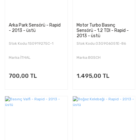
Arka Park Sensörü - Rapid
Motor Turbo Basınç
- 2013 - üstü
Sensörü - 1.2 TDI - Rapid -
2013 - üstü
Stok Kodu:1S0919275C-1
Stok Kodu:03G906051E-86
Marka:İTHAL
Marka:BOSCH
700,00 TL
1.495,00 TL