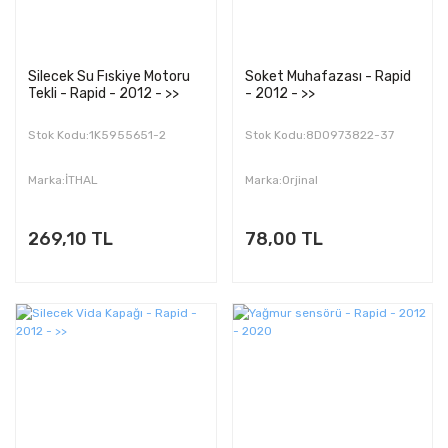
Silecek Su Fıskiye Motoru
Soket Muhafazası - Rapid
Tekli - Rapid - 2012 - >>
- 2012 - >>
Stok Kodu:1K5955651-2
Stok Kodu:8D0973822-37
Marka:İTHAL
Marka:Orjinal
269,10 TL
78,00 TL