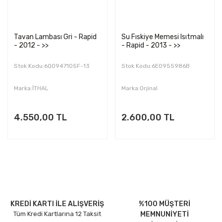
Tavan Lambası Gri - Rapid
Su Fıskiye Memesi Isıtmalı
- 2012 - >>
- Rapid - 2013 - >>
Stok Kodu:6Q0947105F-13
Stok Kodu:6E0955986B
Marka:İTHAL
Marka:Orjinal
4.550,00 TL
2.600,00 TL
KREDİ KARTI İLE ALIŞVERİŞ
%100 MÜŞTERİ
Tüm Kredi Kartlarına 12 Taksit
MEMNUNİYETİ