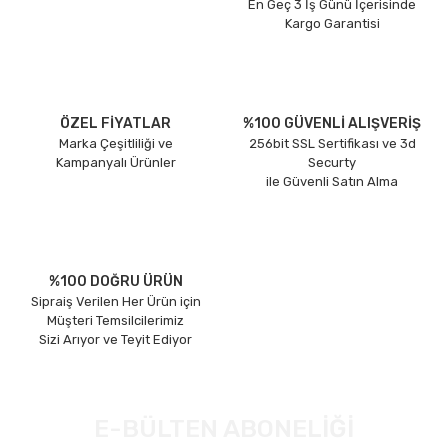
En Geç 3 İş Günü İçerisinde
Kargo Garantisi
ÖZEL FİYATLAR
%100 GÜVENLİ ALIŞVERİŞ
Marka Çeşitliliği ve
256bit SSL Sertifikası ve 3d
Kampanyalı Ürünler
Securty
ile Güvenli Satın Alma
%100 DOĞRU ÜRÜN
Sipraiş Verilen Her Ürün için
Müşteri Temsilcilerimiz
Sizi Arıyor ve Teyit Ediyor
E-BÜLTEN ABONELİĞİ