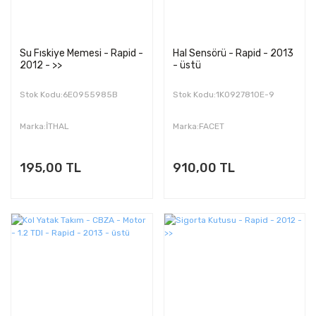
Su Fıskiye Memesi - Rapid -
Hal Sensörü - Rapid - 2013
2012 - >>
- üstü
Stok Kodu:6E0955985B
Stok Kodu:1K0927810E-9
Marka:İTHAL
Marka:FACET
195,00 TL
910,00 TL