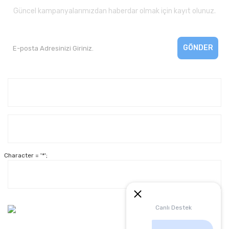
Güncel kampanyalarımızdan haberdar olmak için kayıt olunuz.
GÖNDER
Kurumsal
Yardım
Character = '*';
Alışveriş
Müşteri Hizmetleri:
Canlı Destek
0 312 3950290