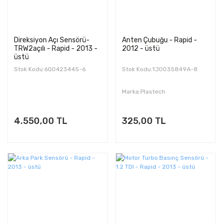
Direksiyon Açı Sensörü-
Anten Çubuğu - Rapid -
TRW2açılı - Rapid - 2013 -
2012 - üstü
üstü
Stok Kodu:6Q0423445-6
Stok Kodu:1J0035849A-8
Marka:Plastech
4.550,00 TL
325,00 TL