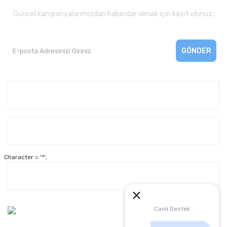
Güncel kampanyalarımızdan haberdar olmak için kayıt olunuz.
GÖNDER
Kurumsal
Yardım
Character = '*';
Alışveriş
Müşteri Hizmetleri:
Canlı Destek
0 312 3950290