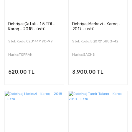
Debriyaj Çatalı - 1.5 TDI -
Debriyaj Merkezi - Karoq -
Karoq - 2018 - üstü
2017 - üstü
Stok Kodu:02J141719C-99
Stok Kodu:5Q0721388G-42
Marka:TOPRAN
Marka:SACHS
520,00 TL
3.900,00 TL