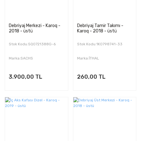
Debriyaj Merkezi - Karoq -
Debriyaj Tamir Takımı -
2018 - üstü
Karoq - 2018 - üstü
Stok Kodu:5Q0721388G-6
Stok Kodu:1K0798741-33
Marka:SACHS
Marka:İTHAL
3.900,00 TL
260,00 TL