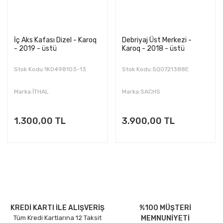
İç Aks Kafası Dizel - Karoq
Debriyaj Üst Merkezi -
- 2019 - üstü
Karoq - 2018 - üstü
Stok Kodu:1K0498103-13
Stok Kodu:5Q0721388E
Marka:İTHAL
Marka:SACHS
1.300,00 TL
3.900,00 TL
KREDİ KARTI İLE ALIŞVERİŞ
%100 MÜŞTERİ
Tüm Kredi Kartlarına 12 Taksit
MEMNUNİYETİ