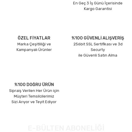
En Geç 3 İş Günü İçerisinde
Kargo Garantisi
ÖZEL FİYATLAR
%100 GÜVENLİ ALIŞVERİŞ
Marka Çeşitliliği ve
256bit SSL Sertifikası ve 3d
Kampanyalı Ürünler
Securty
ile Güvenli Satın Alma
%100 DOĞRU ÜRÜN
Sipraiş Verilen Her Ürün için
Müşteri Temsilcilerimiz
Sizi Arıyor ve Teyit Ediyor
E-BÜLTEN ABONELİĞİ