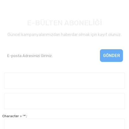
E-BÜLTEN ABONELİĞİ
Güncel kampanyalarımızdan haberdar olmak için kayıt olunuz.
GÖNDER
Kurumsal
Yardım
Character = '*';
Alışveriş