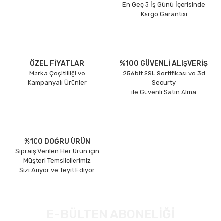
En Geç 3 İş Günü İçerisinde
Kargo Garantisi
ÖZEL FİYATLAR
%100 GÜVENLİ ALIŞVERİŞ
Marka Çeşitliliği ve
256bit SSL Sertifikası ve 3d
Kampanyalı Ürünler
Securty
ile Güvenli Satın Alma
%100 DOĞRU ÜRÜN
Sipraiş Verilen Her Ürün için
Müşteri Temsilcilerimiz
Sizi Arıyor ve Teyit Ediyor
E-BÜLTEN ABONELİĞİ