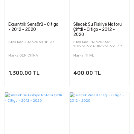
Eksantrik Sensörü - Citigo
Silecek Su Fiskiye Motoru
- 2012 - 2020
Çiftli - Citigo - 2012 -
2020
Stok Kodu:036907601E-37
Stok Kodu:1J6955651-
1T0955651A-1K6955651-39
Marka:OEM CHİNA
Marka:İTHAL
1.300,00 TL
400,00 TL