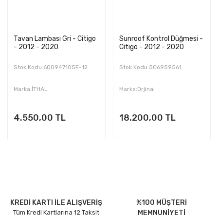
Tavan Lambası Gri - Citigo
Sunroof Kontrol Düğmesi -
- 2012 - 2020
Citigo - 2012 - 2020
Stok Kodu:6Q0947105F-12
Stok Kodu:5C6959561
Marka:İTHAL
Marka:Orjinal
4.550,00 TL
18.200,00 TL
KREDİ KARTI İLE ALIŞVERİŞ
%100 MÜŞTERİ
Tüm Kredi Kartlarına 12 Taksit
MEMNUNİYETİ