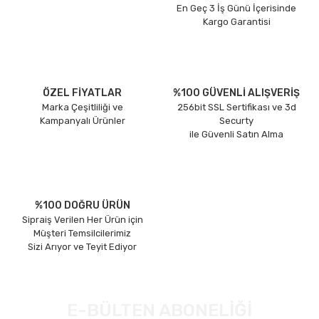
En Geç 3 İş Günü İçerisinde
Kargo Garantisi
ÖZEL FİYATLAR
%100 GÜVENLİ ALIŞVERİŞ
Marka Çeşitliliği ve
256bit SSL Sertifikası ve 3d
Kampanyalı Ürünler
Securty
ile Güvenli Satın Alma
%100 DOĞRU ÜRÜN
Sipraiş Verilen Her Ürün için
Müşteri Temsilcilerimiz
Sizi Arıyor ve Teyit Ediyor
E-BÜLTEN ABONELİĞİ