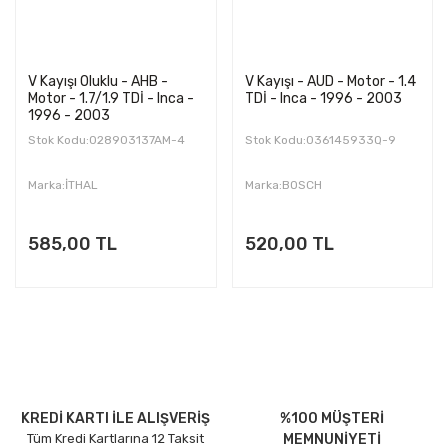
V Kayışı Oluklu - AHB -
V Kayışı - AUD - Motor - 1.4
Motor - 1.7/1.9 TDİ - Inca -
TDİ - Inca - 1996 - 2003
1996 - 2003
Stok Kodu:028903137AM-4
Stok Kodu:036145933Q-9
Marka:İTHAL
Marka:BOSCH
585,00 TL
520,00 TL
KREDİ KARTI İLE ALIŞVERİŞ
%100 MÜŞTERİ
Tüm Kredi Kartlarına 12 Taksit
MEMNUNİYETİ