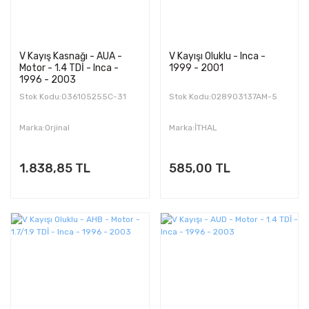
V Kayış Kasnağı - AUA -
V Kayışı Oluklu - Inca -
Motor - 1.4 TDİ - Inca -
1999 - 2001
1996 - 2003
Stok Kodu:036105255C-31
Stok Kodu:028903137AM-5
Marka:Orjinal
Marka:İTHAL
1.838,85 TL
585,00 TL