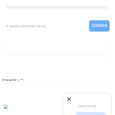
Güncel kampanyalarımızdan haberdar olmak için kayıt olunuz.
GÖNDER
Kurumsal
Yardım
Character = '*';
Alışveriş
Müşteri Hizmetleri:
Canlı Destek
0 312 3950290