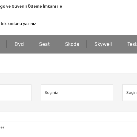
rgo ve Güvenli Ödeme İmkanı ile
Byd
Seat
Skoda
Skywell
Tesl
ler