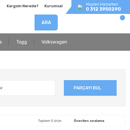
Müşteri Hizmetleri
Kargom Nerede?
Kurumsal
0 312 3950290
ARA
a
Togg
Volkswagen
PARÇAYI BUL
Toplam 0 ürün