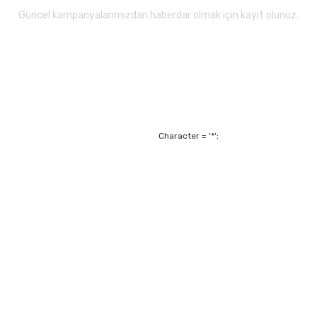
Güncel kampanyalarımızdan haberdar olmak için kayıt olunuz.
Character = '*';
Alışveriş
Mesafeli Satış Sözl
m
Garanti ve Değişim Ş
Kişisel Verilerin Ko
Havale Bildirim For