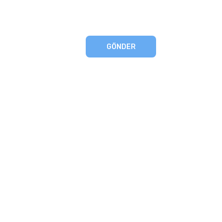
GÖNDER
eşmesi
artları
runması
mu