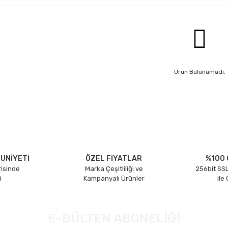
Ürün Bulunamadı.
UNİYETİ
ÖZEL FİYATLAR
%100 
risinde
Marka Çeşitliliği ve
256bit SSL
i
Kampanyalı Ürünler
ile
E-BÜLTEN ABONELİĞİ