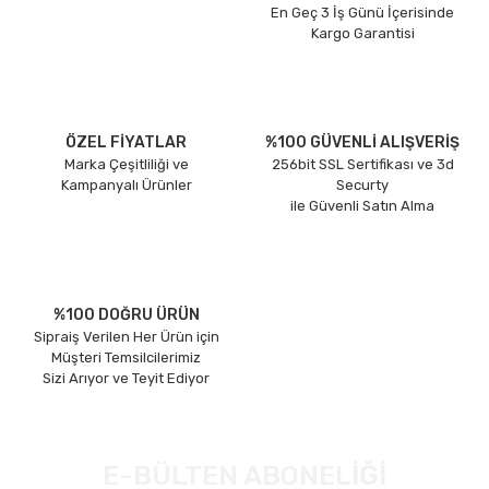
En Geç 3 İş Günü İçerisinde
Kargo Garantisi
ÖZEL FİYATLAR
%100 GÜVENLİ ALIŞVERİŞ
Marka Çeşitliliği ve
256bit SSL Sertifikası ve 3d
Kampanyalı Ürünler
Securty
ile Güvenli Satın Alma
%100 DOĞRU ÜRÜN
Sipraiş Verilen Her Ürün için
Müşteri Temsilcilerimiz
Sizi Arıyor ve Teyit Ediyor
E-BÜLTEN ABONELİĞİ