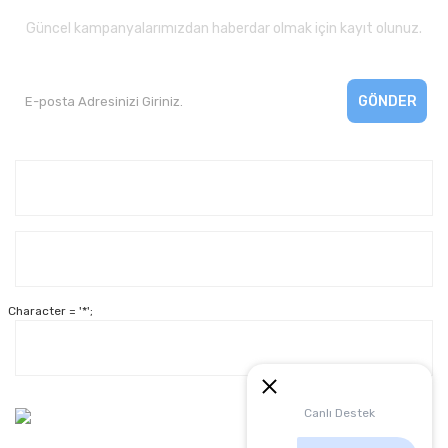
Güncel kampanyalarımızdan haberdar olmak için kayıt olunuz.
GÖNDER
Kurumsal
Yardım
Character = '*';
Alışveriş
Müşteri Hizmetleri:
Canlı Destek
0 312 3950290