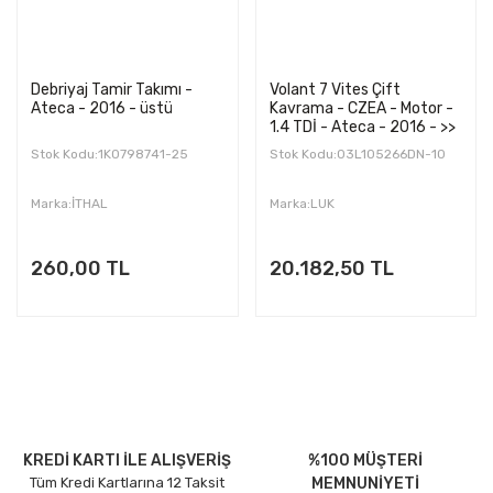
Debriyaj Tamir Takımı -
Volant 7 Vites Çift
Ateca - 2016 - üstü
Kavrama - CZEA - Motor -
1.4 TDİ - Ateca - 2016 - >>
Stok Kodu:1K0798741-25
Stok Kodu:03L105266DN-10
Marka:İTHAL
Marka:LUK
260,00 TL
20.182,50 TL
KREDİ KARTI İLE ALIŞVERİŞ
%100 MÜŞTERİ
Tüm Kredi Kartlarına 12 Taksit
MEMNUNİYETİ