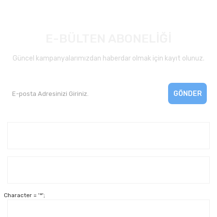
E-BÜLTEN ABONELİĞİ
Güncel kampanyalarımızdan haberdar olmak için kayıt olunuz.
GÖNDER
Kurumsal
Yardım
Character = '*';
Alışveriş