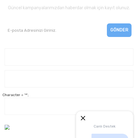
Güncel kampanyalarımızdan haberdar olmak için kayıt olunuz.
GÖNDER
Kurumsal
Yardım
Character = '*';
Alışveriş
Müşteri Hizmetleri:
Canlı Destek
0 312 3950290