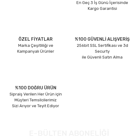
En Geç 3 İş Günü İçerisinde
Kargo Garantisi
ÖZEL FİYATLAR
%100 GÜVENLİ ALIŞVERİŞ
Marka Çeşitliliği ve
256bit SSL Sertifikası ve 3d
Kampanyalı Ürünler
Securty
ile Güvenli Satın Alma
%100 DOĞRU ÜRÜN
Sipraiş Verilen Her Ürün için
Müşteri Temsilcilerimiz
Sizi Arıyor ve Teyit Ediyor
E-BÜLTEN ABONELİĞİ