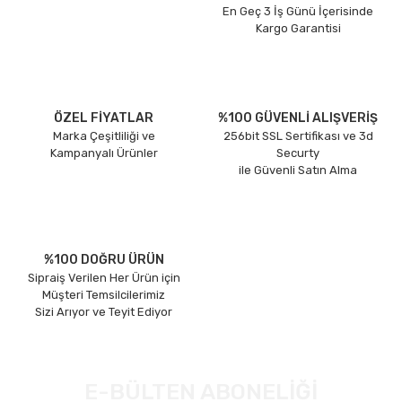
En Geç 3 İş Günü İçerisinde
Kargo Garantisi
ÖZEL FİYATLAR
%100 GÜVENLİ ALIŞVERİŞ
Marka Çeşitliliği ve
256bit SSL Sertifikası ve 3d
Kampanyalı Ürünler
Securty
ile Güvenli Satın Alma
%100 DOĞRU ÜRÜN
Sipraiş Verilen Her Ürün için
Müşteri Temsilcilerimiz
Sizi Arıyor ve Teyit Ediyor
E-BÜLTEN ABONELİĞİ