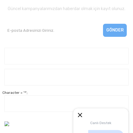
Güncel kampanyalarımızdan haberdar olmak için kayıt olunuz.
GÖNDER
Kurumsal
Yardım
Character = '*';
Alışveriş
Müşteri Hizmetleri:
Canlı Destek
0 312 3950290