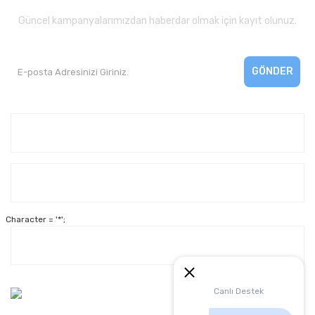
Güncel kampanyalarımızdan haberdar olmak için kayıt olunuz.
GÖNDER
Kurumsal
Yardım
Character = '*';
Alışveriş
Müşteri Hizmetleri:
Canlı Destek
0 312 3950290