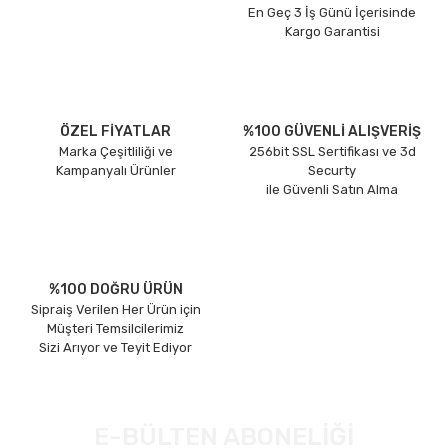
En Geç 3 İş Günü İçerisinde
Kargo Garantisi
ÖZEL FİYATLAR
%100 GÜVENLİ ALIŞVERİŞ
Marka Çeşitliliği ve
256bit SSL Sertifikası ve 3d
Kampanyalı Ürünler
Securty
ile Güvenli Satın Alma
%100 DOĞRU ÜRÜN
Sipraiş Verilen Her Ürün için
Müşteri Temsilcilerimiz
Sizi Arıyor ve Teyit Ediyor
E-BÜLTEN ABONELİĞİ