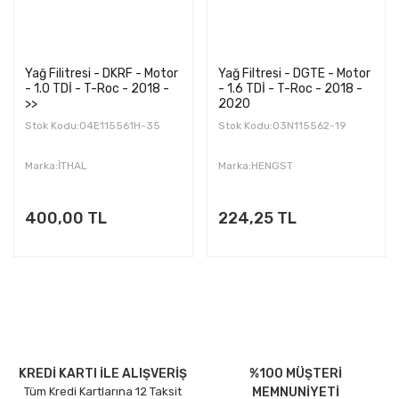
Yağ Filitresi - DKRF - Motor
Yağ Filtresi - DGTE - Motor
- 1.0 TDİ - T-Roc - 2018 -
- 1.6 TDİ - T-Roc - 2018 -
>>
2020
Stok Kodu:04E115561H-35
Stok Kodu:03N115562-19
Marka:İTHAL
Marka:HENGST
400,00 TL
224,25 TL
KREDİ KARTI İLE ALIŞVERİŞ
%100 MÜŞTERİ
Tüm Kredi Kartlarına 12 Taksit
MEMNUNİYETİ