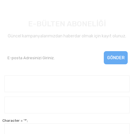
E-BÜLTEN ABONELİĞİ
Güncel kampanyalarımızdan haberdar olmak için kayıt olunuz.
GÖNDER
Kurumsal
Yardım
Character = '*';
Alışveriş