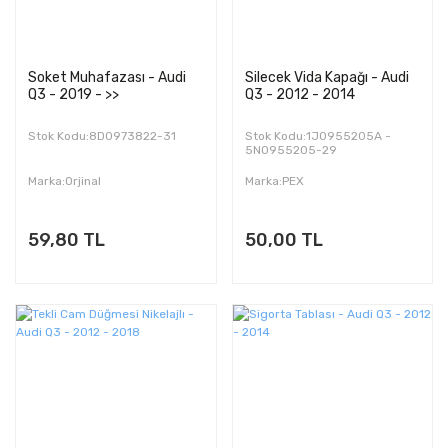
Soket Muhafazası - Audi
Silecek Vida Kapağı - Audi
Q3 - 2019 - >>
Q3 - 2012 - 2014
Stok Kodu:8D0973822-31
Stok Kodu:1J0955205A -
5N0955205-29
Marka:Orjinal
Marka:PEX
59,80 TL
50,00 TL