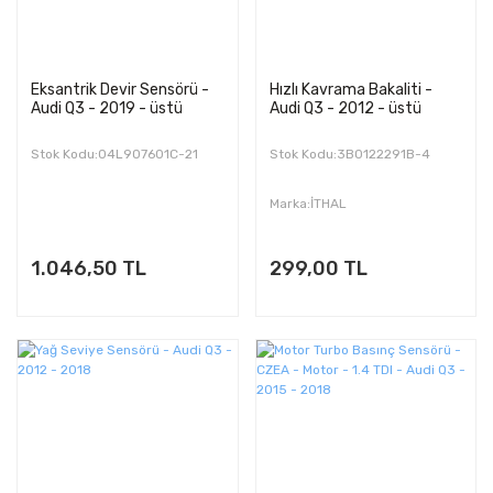
Eksantrik Devir Sensörü -
Hızlı Kavrama Bakaliti -
Audi Q3 - 2019 - üstü
Audi Q3 - 2012 - üstü
Stok Kodu:04L907601C-21
Stok Kodu:3B0122291B-4
Marka:İTHAL
1.046,50 TL
299,00 TL