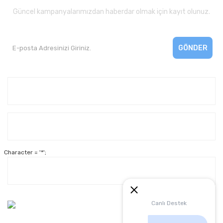
Güncel kampanyalarımızdan haberdar olmak için kayıt olunuz.
GÖNDER
Kurumsal
Yardım
Character = '*';
Alışveriş
Müşteri Hizmetleri:
Canlı Destek
0 312 3950290