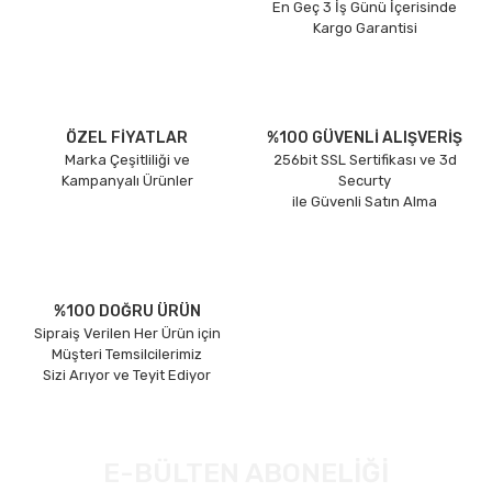
En Geç 3 İş Günü İçerisinde
Kargo Garantisi
ÖZEL FİYATLAR
%100 GÜVENLİ ALIŞVERİŞ
Marka Çeşitliliği ve
256bit SSL Sertifikası ve 3d
Kampanyalı Ürünler
Securty
ile Güvenli Satın Alma
%100 DOĞRU ÜRÜN
Sipraiş Verilen Her Ürün için
Müşteri Temsilcilerimiz
Sizi Arıyor ve Teyit Ediyor
E-BÜLTEN ABONELİĞİ