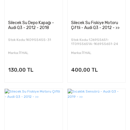
Silecek Su Depo Kapağı -
Silecek Su Fiskiye Motoru
Audi Q3 - 2012 - 2018
Çiftli - Audi Q3 - 2012 - >>
Stok Kodu:1K0955455-31
Stok Kodu:1J6955651-
1T0955651A-1K6955651-24
Marka:İTHAL
Marka:İTHAL
130,00 TL
400,00 TL