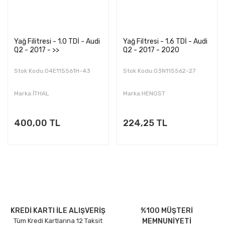
Yağ Filitresi - 1.0 TDİ - Audi
Yağ Filtresi - 1.6 TDİ - Audi
Q2 - 2017 - >>
Q2 - 2017 - 2020
Stok Kodu:04E115561H-43
Stok Kodu:03N115562-27
Marka:İTHAL
Marka:HENGST
400,00 TL
224,25 TL
KREDİ KARTI İLE ALIŞVERİŞ
%100 MÜŞTERİ
Tüm Kredi Kartlarına 12 Taksit
MEMNUNİYETİ