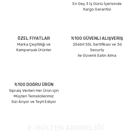
En Geç 3 İş Günü İçerisinde
Kargo Garantisi
ÖZEL FİYATLAR
%100 GÜVENLİ ALIŞVERİŞ
Marka Çeşitliliği ve
256bit SSL Sertifikası ve 3d
Kampanyalı Ürünler
Securty
ile Güvenli Satın Alma
%100 DOĞRU ÜRÜN
Sipraiş Verilen Her Ürün için
Müşteri Temsilcilerimiz
Sizi Arıyor ve Teyit Ediyor
E-BÜLTEN ABONELİĞİ