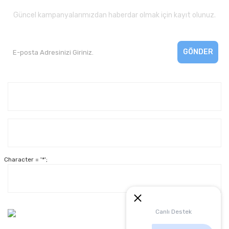
Güncel kampanyalarımızdan haberdar olmak için kayıt olunuz.
GÖNDER
Kurumsal
Yardım
Character = '*';
Alışveriş
Müşteri Hizmetleri:
Canlı Destek
0 312 3950290