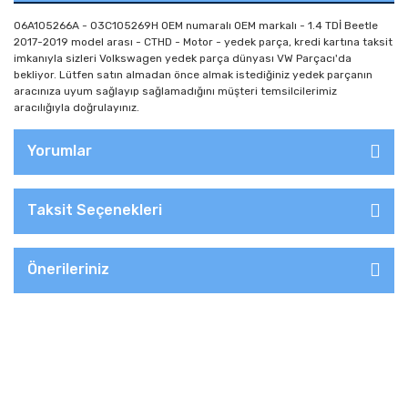
06A105266A - 03C105269H OEM numaralı OEM markalı - 1.4 TDİ Beetle
2017-2019 model arası - CTHD - Motor - yedek parça, kredi kartına taksit
imkanıyla sizleri Volkswagen yedek parça dünyası VW Parçacı'da
bekliyor. Lütfen satın almadan önce almak istediğiniz yedek parçanın
aracınıza uyum sağlayıp sağlamadığını müşteri temsilcilerimiz
aracılığıyla doğrulayınız.
Yorumlar
Taksit Seçenekleri
Önerileriniz