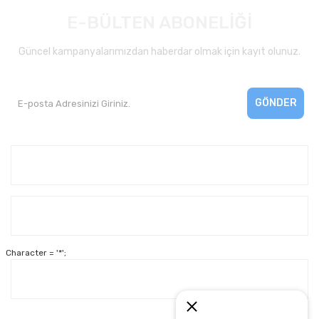
E-BÜLTEN ABONELİĞİ
Güncel kampanyalarımızdan haberdar olmak için kayıt olunuz.
GÖNDER
Kurumsal
Yardım
Character = '*';
Alışveriş
Müşteri Hizmetleri: