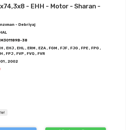
60x74,3x8 - EHH - Motor - Sharan -
nzıman - Debriyaj
HAL
2M301189B-38
HH
,
EHJ
,
EHL
,
ERM
,
EZA
,
FGM
,
FJF
,
FJG
,
FPE
,
FPG
,
PH
,
FPJ
,
FVP
,
FVQ
,
FVR
001
,
2002
!
le!