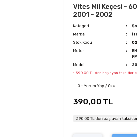
Vites Mil Keçesi - 
2001 - 2002
Kategori
Şa
Marka
İT
Stok Kodu
0
Motor
E
F
Model
2
* 390,00 TL den başlayan taksitlerle
0 - Yorum Yap / Oku
390,00 TL
390,00 TL den başlayan taksitler