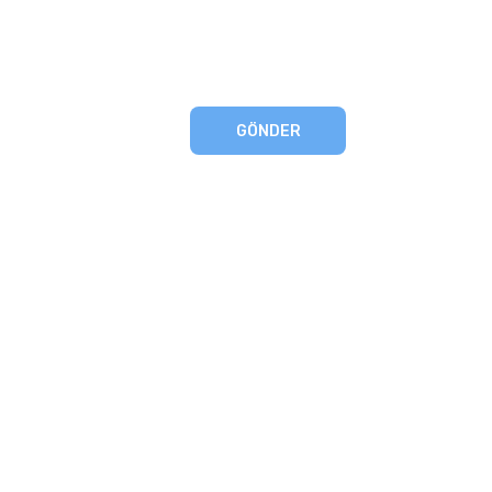
GÖNDER
eşmesi
artları
runması
mu