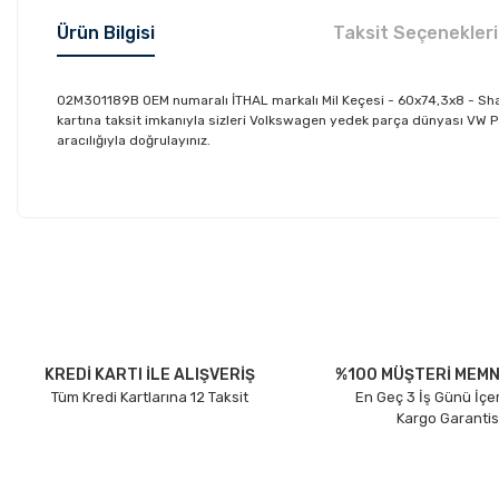
Ürün Bilgisi
Taksit Seçenekleri
02M301189B OEM numaralı İTHAL markalı Mil Keçesi - 60x74,3x8 - Shar
kartına taksit imkanıyla sizleri Volkswagen yedek parça dünyası VW P
aracılığıyla doğrulayınız.
Bu ürünün fiyat bilgisi, resim, ürün açıklamalarında ve diğer konu
Görüş ve önerileriniz için teşekkür ederiz.
Ürün resmi kalitesiz, bozuk veya görüntülenemiyor.
Ürün açıklamasında eksik bilgiler bulunuyor.
Ürün bilgilerinde hatalar bulunuyor.
KREDİ KARTI İLE ALIŞVERİŞ
%100 MÜŞTERİ MEMN
Tüm Kredi Kartlarına 12 Taksit
En Geç 3 İş Günü İçe
Ürün fiyatı diğer sitelerden daha pahalı.
Kargo Garantis
Bu ürüne benzer farklı alternatifler olmalı.