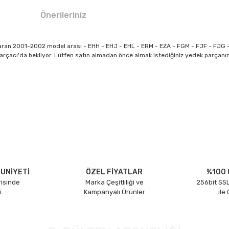
Önerileriniz
an 2001-2002 model arası - EHH - EHJ - EHL - ERM - EZA - FGM - FJF - FJG - 
arçacı'da bekliyor. Lütfen satın almadan önce almak istediğiniz yedek parçanı
larda yetersiz gördüğünüz noktaları öneri formunu kullanarak tarafımıza il
Bu ürüne ilk yorumu siz yapın!
Yorum Yaz
UNİYETİ
ÖZEL FİYATLAR
%100 
risinde
Marka Çeşitliliği ve
256bit SSL
i
Kampanyalı Ürünler
ile