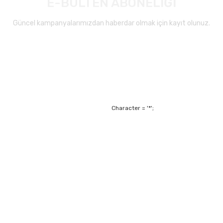
E-BÜLTEN ABONELİĞİ
Güncel kampanyalarımızdan haberdar olmak için kayıt olunuz.
Gönder
Character = '*';
Alışveriş
Mesafeli Satış Sözl
m
Garanti ve Değişim Ş
Kişisel Verilerin Ko
Havale Bildirim For