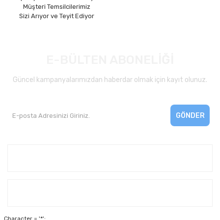
Müşteri Temsilcilerimiz
Sizi Arıyor ve Teyit Ediyor
E-BÜLTEN ABONELİĞİ
Güncel kampanyalarımızdan haberdar olmak için kayıt olunuz.
GÖNDER
Kurumsal
Yardım
Character = '*';